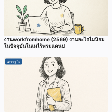
งานworkfromhome (2569) งานอะไรไมนิยม
ในปัจจุบันในเมไร้พรมแดนป
เศรษฐกิจ