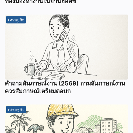
ทองมองหางานในย่านฮอตข
เศรษฐกิจ
คําถามสัมภาษณ์งาน (2569) ถามสัมภาษณ์งาน
ควรสัมภาษณ์เตรียมตอบถ
เศรษฐกิจ