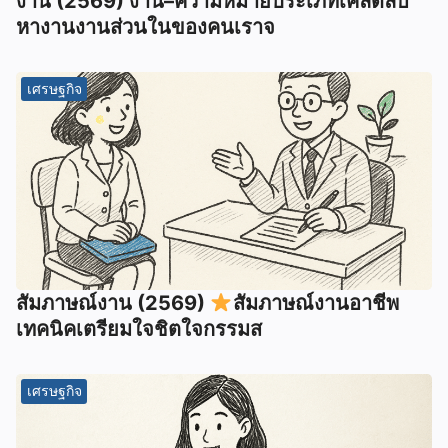
งาน (2569) งาน–ความหมายประเภทเคล็ดลับ
หางานงานส่วนในของคนเราจ
เศรษฐกิจ
สัมภาษณ์งาน (2569)
สัมภาษณ์งานอาชีพ
เทคนิคเตรียมใจชิตใจกรรมส
เศรษฐกิจ