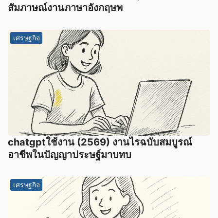
สัมภาษณ์งานภาษาอังกฤษพ
เศรษฐกิจ
chatgptใช้งาน (2569) งานไรฉบับสมบูรณ์
อาชีพในปัญญาประษฐ์มาบทบ
เศรษฐกิจ