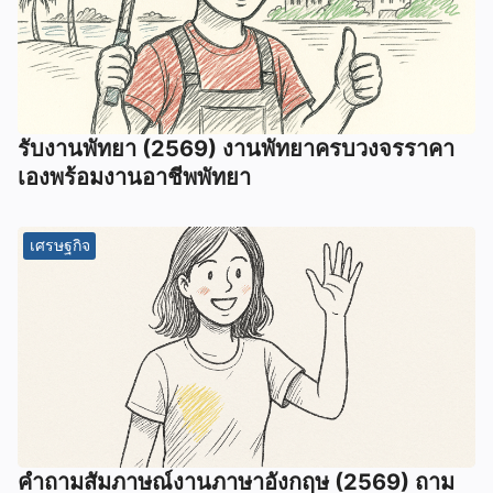
รับงานพัทยา (2569) ️งานพัทยาครบวงจรราคา
เองพร้อมงานอาชีพพัทยา
เศรษฐกิจ
คําถามสัมภาษณ์งานภาษาอังกฤษ (2569) ถาม