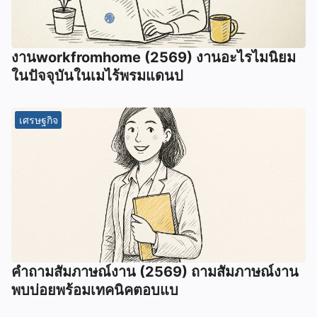
งานworkfromhome (2569) งานอะไรไมนิยม
ในปัจจุบันในเมไร้พรมแดนป
เศรษฐกิจ
คำถามสัมภาษณ์งาน (2569) ถามสัมภาษณ์งาน
พบบ่อยพร้อมเทคนิคตอบแบ