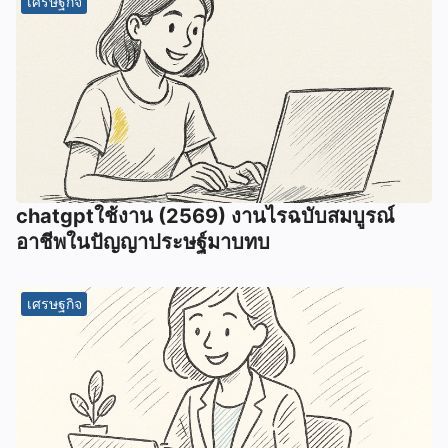
เศรษฐกิจ
chatgptใช้งาน (2569) งานไรฉบับสมบูรณ์
อาชีพในปัญญาประษฐ์มาบทบ
เศรษฐกิจ