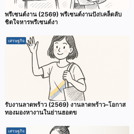
พรีเซนต์งาน (2569) พรีเซนต์งานปัง!เคล็ดลับ
ชิตใจหารพรีเซนต์งา
เศรษฐกิจ
รับงานลาดพร้าว (2569) งานลาดพร้าว–โอกาส
ทองมองหางานในย่านฮอตข
เศรษฐกิจ