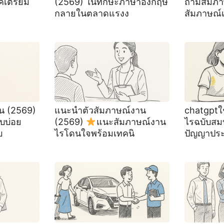
คเตรียม
(2569) ในทักษะภาษาอังกฤษ
ถามสัมภ
กลายในตลาดแรงง
สัมภาษณ์
น (2569)
แนะนําตัวสัมภาษณ์งาน
chatgptใ
บบ่อย
(2569)
แนะสัมภาษณ์งาน
ไรฉบับสม
บ
ไรโดนใจพร้อมเทคนิ
ปัญญาปร