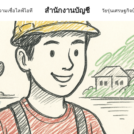
สำนักงานบัญชี
ามเชื่อ
ไลฟ์
ไอที
วัยรุ่น
เศรษฐกิจ
บ
earch
r: