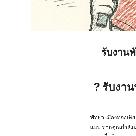
รับงานพ
?️
รับงาน
พัทยา
เมืองท่องเที
แบบ หากคุณกำลัง