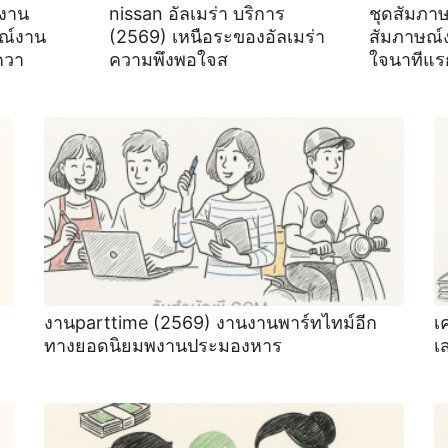
์งาน
nissan อัลเมร่า บริการ
ชุดสัมภา
ณ์งาน
(2569) เหนือระของอัลเมร่า
สัมภาษณ์
ควา
ความพึงพอใจส
ใจนาทีแร
งานparttime (2569) งานงานพาร์ทไทม์อีก
เ
ทางยอดนิยมพงานประมองหาร
เ