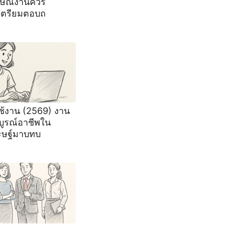
าษณ์งานควร
เตรียมตอบถ
ช้งาน (2569) งาน
บูรณ์อาชีพใน
ะษฐ์มาบทบ