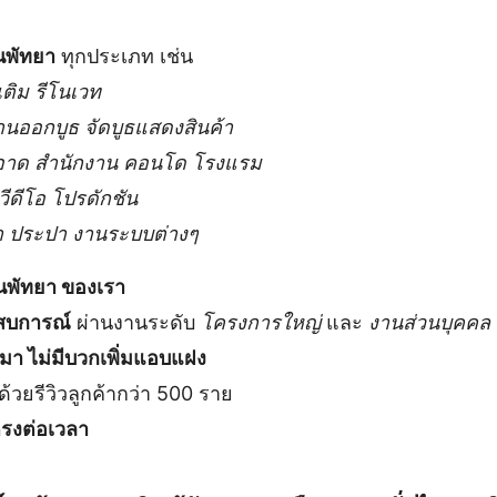
นพัทยา
ทุกประเภท เช่น
เติม รีโนเวท
งานออกบูธ จัดบูธแสดงสินค้า
าด สำนักงาน คอนโด โรงแรม
ีดีโอ โปรดักชัน
า ประปา งานระบบต่างๆ
านพัทยา ของเรา
สบการณ์
ผ่านงานระดับ
โครงการใหญ่
และ
งานส่วนบุคคล
า ไม่มีบวกเพิ่มแอบแฝง
ด้วยรีวิวลูกค้ากว่า 500 ราย
ตรงต่อเวลา