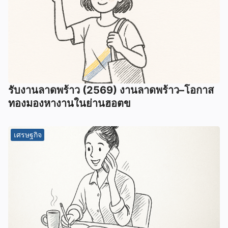
รับงานลาดพร้าว (2569) งานลาดพร้าว–โอกาส
ทองมองหางานในย่านฮอตข
เศรษฐกิจ