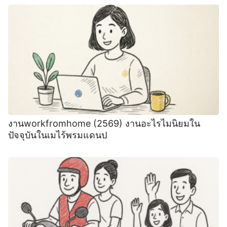
งานworkfromhome (2569) งานอะไรไมนิยมใน
ปัจจุบันในเมไร้พรมแดนป