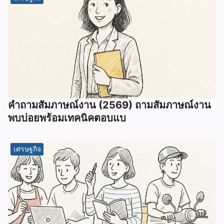
คำถามสัมภาษณ์งาน (2569) ถามสัมภาษณ์งาน
พบบ่อยพร้อมเทคนิคตอบแบ
เศรษฐกิจ