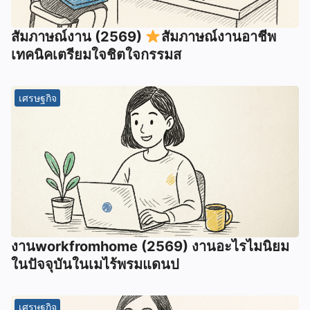
สัมภาษณ์งาน (2569)
สัมภาษณ์งานอาชีพ
เทคนิคเตรียมใจชิตใจกรรมส
เศรษฐกิจ
งานworkfromhome (2569) งานอะไรไมนิยม
ในปัจจุบันในเมไร้พรมแดนป
เศรษฐกิจ