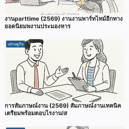
งานparttime (2569) งานงานพาร์ทไทม์อีกทาง
ยอดนิยมพงานประมองหาร
เศรษฐกิจ
การสัมภาษณ์งาน (2569) สัมภาษณ์งานเทคนิค
เตรียมพร้อมตอบไรงาน!ส