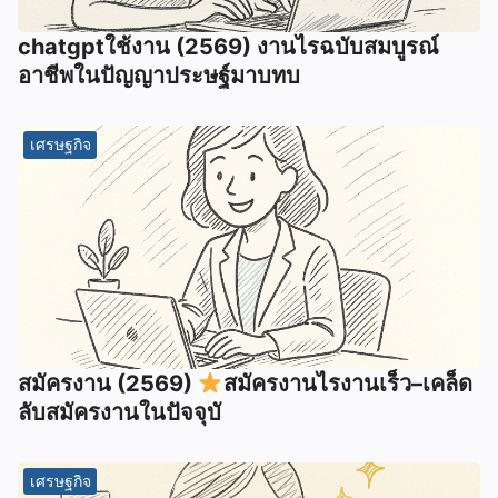
chatgptใช้งาน (2569) งานไรฉบับสมบูรณ์
อาชีพในปัญญาประษฐ์มาบทบ
เศรษฐกิจ
สมัครงาน (2569)
สมัครงานไรงานเร็ว–เคล็ด
ลับสมัครงานในปัจจุบั
เศรษฐกิจ