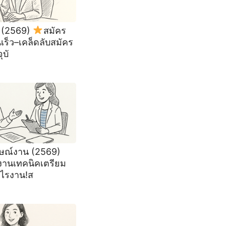
 (2569)
สมัคร
ร็ว–เคล็ดลับสมัคร
ุบั
ษณ์งาน (2569)
งานเทคนิคเตรียม
ไรงาน!ส