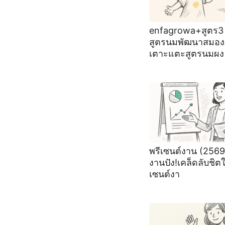
enfagrowa+สูตร3
สูตรนมพัฒนาสมองภู
เตาะแตะสูตรนมผง
พรีเซนต์งาน (2569
งานปัง!เคล็ดลับชิต
เซนต์งา