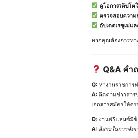
ดูโอกาสเติบโต
ตรวจสอบความน่า
อัปเดตเรซูเม่แ
หากคุณต้องการหางา
Q&A คำถา
Q:
หางานราชการทำ
A:
ติดตามข่าวสารปร
เอกสารสมัครให้คร
Q:
งานฟรีแลนซ์มีข้
A:
อิสระในการจัดเ