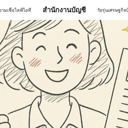
สำนักงานบัญชี
ามเชื่อ
ไลฟ์
ไอที
วัยรุ่น
เศรษฐกิจ
บ
earch
r: