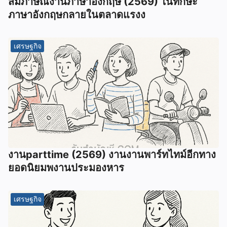
สัมภาษณ์งานภาษาอังกฤษ (2569) ในทักษะ
ภาษาอังกฤษกลายในตลาดแรงง
เศรษฐกิจ
งานparttime (2569) งานงานพาร์ทไทม์อีกทาง
ยอดนิยมพงานประมองหาร
เศรษฐกิจ