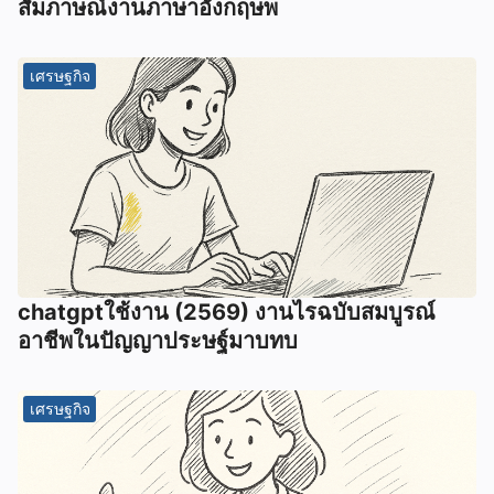
สัมภาษณ์งานภาษาอังกฤษพ
เศรษฐกิจ
chatgptใช้งาน (2569) งานไรฉบับสมบูรณ์
อาชีพในปัญญาประษฐ์มาบทบ
เศรษฐกิจ