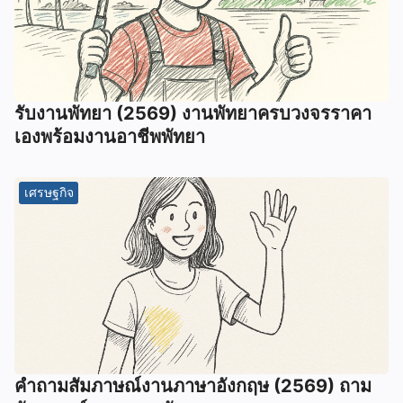
รับงานพัทยา (2569) ️งานพัทยาครบวงจรราคา
เองพร้อมงานอาชีพพัทยา
เศรษฐกิจ
คําถามสัมภาษณ์งานภาษาอังกฤษ (2569) ถาม