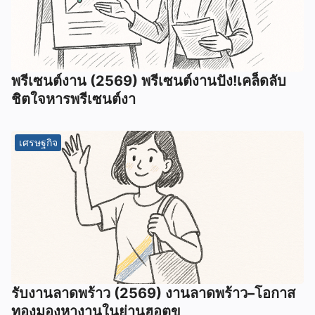
พรีเซนต์งาน (2569) พรีเซนต์งานปัง!เคล็ดลับ
ชิตใจหารพรีเซนต์งา
เศรษฐกิจ
รับงานลาดพร้าว (2569) งานลาดพร้าว–โอกาส
ทองมองหางานในย่านฮอตข