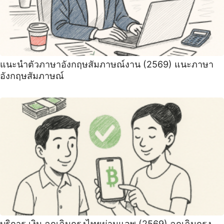
แนะนําตัวภาษาอังกฤษสัมภาษณ์งาน (2569) ‍แนะภาษา
อังกฤษสัมภาษณ์
บริการ เงิน ฉุกเฉินกรุงไทยผ่านแอพ (2569) ฉุกเฉินกรุง