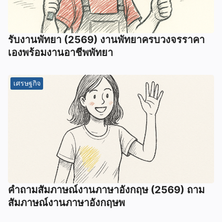
รับงานพัทยา (2569) ️งานพัทยาครบวงจรราคา
เองพร้อมงานอาชีพพัทยา
เศรษฐกิจ
คําถามสัมภาษณ์งานภาษาอังกฤษ (2569) ถาม
สัมภาษณ์งานภาษาอังกฤษพ