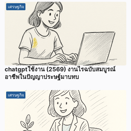
เศรษฐกิจ
chatgptใช้งาน (2569) งานไรฉบับสมบูรณ์
อาชีพในปัญญาประษฐ์มาบทบ
เศรษฐกิจ