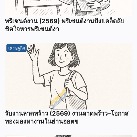
พรีเซนต์งาน (2569) พรีเซนต์งานปัง!เคล็ดลับ
ชิตใจหารพรีเซนต์งา
เศรษฐกิจ
รับงานลาดพร้าว (2569) งานลาดพร้าว–โอกาส
ทองมองหางานในย่านฮอตข