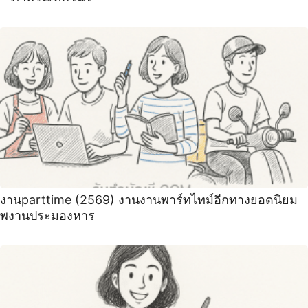
งานparttime (2569) งานงานพาร์ทไทม์อีกทางยอดนิยม
พงานประมองหาร