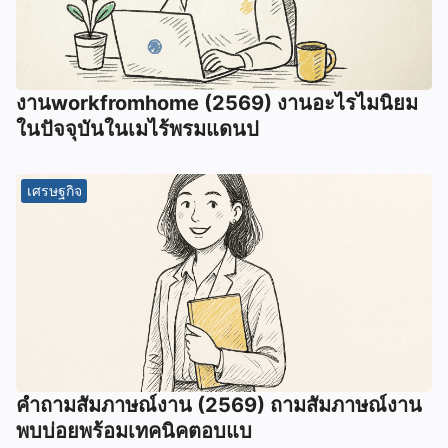
งานworkfromhome (2569) งานอะไรไมนิยม
ในปัจจุบันในเมไร้พรมแดนป
เศรษฐกิจ
คำถามสัมภาษณ์งาน (2569) ถามสัมภาษณ์งาน
พบบ่อยพร้อมเทคนิคตอบแบ