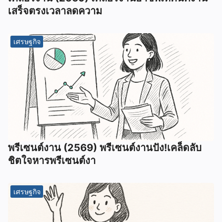
เสร็จตรงเวลาลดความ
เศรษฐกิจ
พรีเซนต์งาน (2569) พรีเซนต์งานปัง!เคล็ดลับ
ชิตใจหารพรีเซนต์งา
เศรษฐกิจ