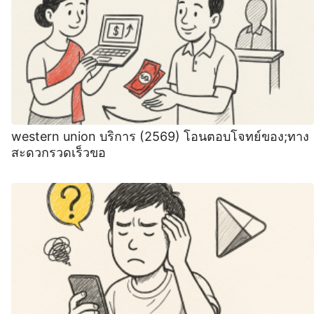
western union บริการ (2569) โอนตอบโจทย์ของ;ทาง
สะดวกรวดเร็วขอ