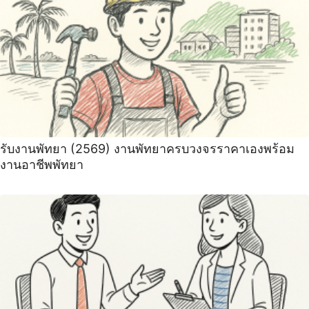
รับงานพัทยา (2569) ️งานพัทยาครบวงจรราคาเองพร้อม
งานอาชีพพัทยา