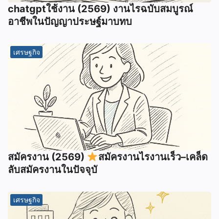
chatgptใช้งาน (2569) งานไรฉบับสมบูรณ์
อาชีพในปัญญาประษฐ์มาบทบ
เศรษฐกิจ
สมัครงาน (2569)
สมัครงานไรงานเร็ว–เคล็ด
ลับสมัครงานในปัจจุบั
เศรษฐกิจ