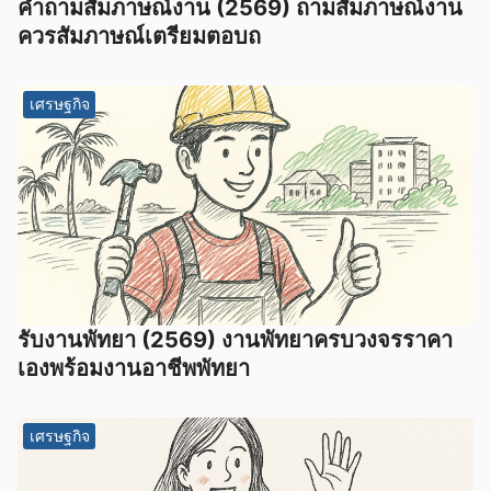
คําถามสัมภาษณ์งาน (2569) ถามสัมภาษณ์งาน
ควรสัมภาษณ์เตรียมตอบถ
เศรษฐกิจ
รับงานพัทยา (2569) ️งานพัทยาครบวงจรราคา
เองพร้อมงานอาชีพพัทยา
เศรษฐกิจ