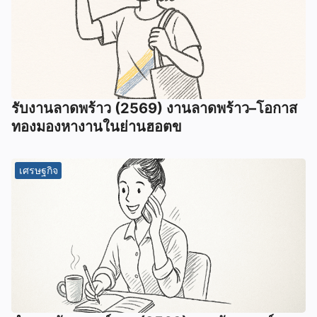
รับงานลาดพร้าว (2569) งานลาดพร้าว–โอกาส
ทองมองหางานในย่านฮอตข
เศรษฐกิจ