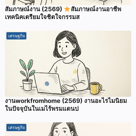
สัมภาษณ์งาน (2569)
สัมภาษณ์งานอาชีพ
เทคนิคเตรียมใจชิตใจกรรมส
เศรษฐกิจ
งานworkfromhome (2569) งานอะไรไมนิยม
ในปัจจุบันในเมไร้พรมแดนป
เศรษฐกิจ