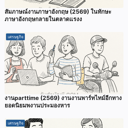
สัมภาษณ์งานภาษาอังกฤษ (2569) ในทักษะ
ภาษาอังกฤษกลายในตลาดแรงง
เศรษฐกิจ
งานparttime (2569) งานงานพาร์ทไทม์อีกทาง
ยอดนิยมพงานประมองหาร
เศรษฐกิจ