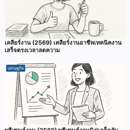
เคลียร์งาน (2569) เคลียร์งานอาชีพเทคนิคงาน
เสร็จตรงเวลาลดความ
เศรษฐกิจ