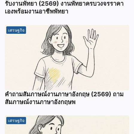
รับงานพัทยา (2569) ️งานพัทยาครบวงจรราคา
เองพร้อมงานอาชีพพัทยา
เศรษฐกิจ
คําถามสัมภาษณ์งานภาษาอังกฤษ (2569) ถาม
สัมภาษณ์งานภาษาอังกฤษพ
เศรษฐกิจ