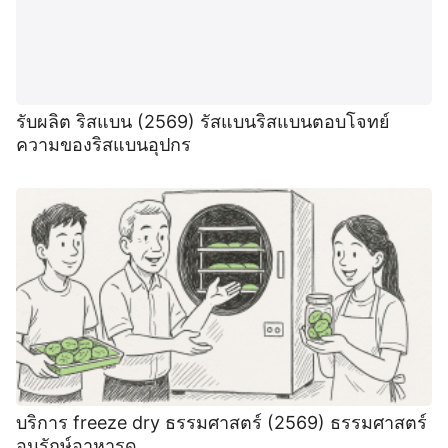
รับผลิต ริสแบน (2569) รัสแบนริสแบนตอบโจทย์
ความของริสแบนอุปกร
บริการ freeze dry ธรรมศาสตร์ (2569) ธรรมศาสตร์
อนุรักษ์อาหารด