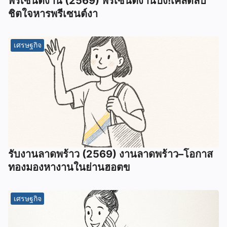
พรีเซนต์งาน (2569) พรีเซนต์งานปัง!เคล็ดลับ
ชิตใจหารพรีเซนต์งา
เศรษฐกิจ
รับงานลาดพร้าว (2569) งานลาดพร้าว–โอกาส
ทองมองหางานในย่านฮอตข
เศรษฐกิจ