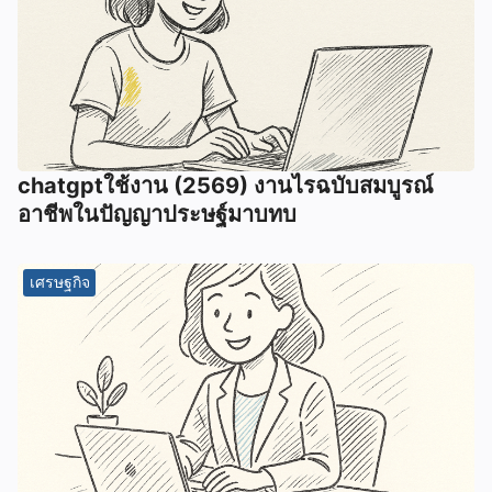
chatgptใช้งาน (2569) งานไรฉบับสมบูรณ์
อาชีพในปัญญาประษฐ์มาบทบ
เศรษฐกิจ