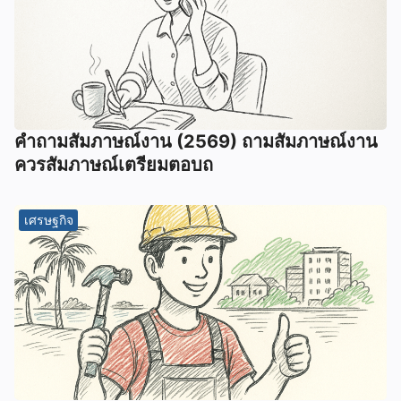
คําถามสัมภาษณ์งาน (2569) ถามสัมภาษณ์งาน
ควรสัมภาษณ์เตรียมตอบถ
เศรษฐกิจ