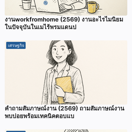
งานworkfromhome (2569) งานอะไรไมนิยม
ในปัจจุบันในเมไร้พรมแดนป
เศรษฐกิจ
คำถามสัมภาษณ์งาน (2569) ถามสัมภาษณ์งาน
พบบ่อยพร้อมเทคนิคตอบแบ