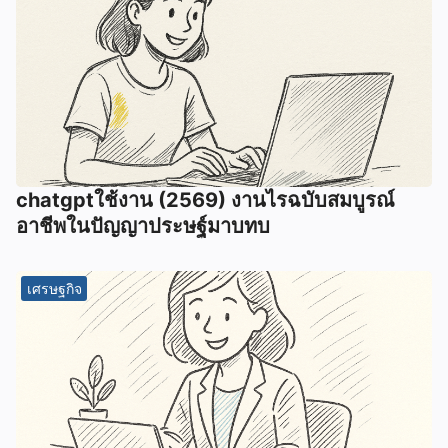
chatgptใช้งาน (2569) งานไรฉบับสมบูรณ์
อาชีพในปัญญาประษฐ์มาบทบ
เศรษฐกิจ