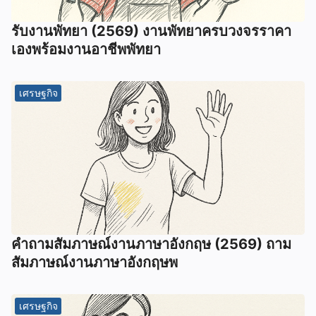
รับงานพัทยา (2569) ️งานพัทยาครบวงจรราคา
เองพร้อมงานอาชีพพัทยา
เศรษฐกิจ
คําถามสัมภาษณ์งานภาษาอังกฤษ (2569) ถาม
สัมภาษณ์งานภาษาอังกฤษพ
เศรษฐกิจ