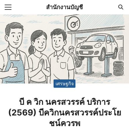
Skip
สำนักงานบัญชี
to
Search
content
for:
(ไม่มีชื่อ)
งานบัญชี (Accounting
e) ช่วยสำคัญในการบริหาร
อ
เศรษฐกิจ
บี ค วิก นครสวรรค์ บริการ
(2569) บีควิกนครสวรรค์ประโย
ชน์ควรพ