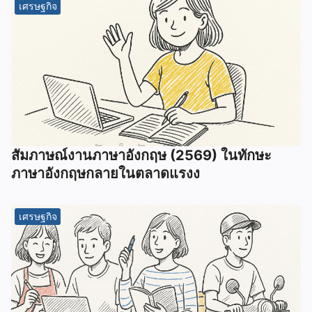
เศรษฐกิจ
สัมภาษณ์งานภาษาอังกฤษ (2569) ในทักษะ
ภาษาอังกฤษกลายในตลาดแรงง
เศรษฐกิจ