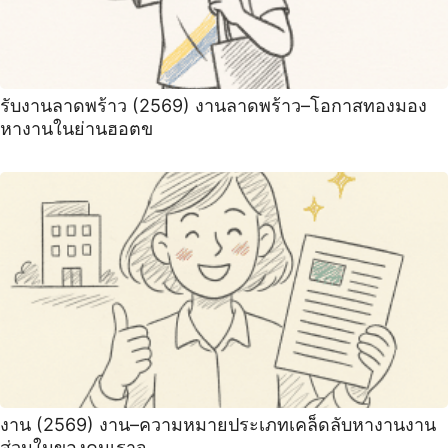
รับงานลาดพร้าว (2569) งานลาดพร้าว–โอกาสทองมอง
หางานในย่านฮอตข
งาน (2569) งาน–ความหมายประเภทเคล็ดลับหางานงาน
ส่วนในของคนเราจ