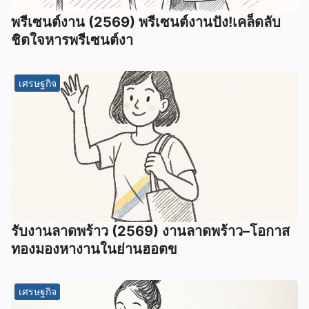
พรีเซนต์งาน (2569) พรีเซนต์งานปัง!เคล็ดลับ
ชิตใจหารพรีเซนต์งา
เศรษฐกิจ
รับงานลาดพร้าว (2569) งานลาดพร้าว–โอกาส
ทองมองหางานในย่านฮอตข
เศรษฐกิจ