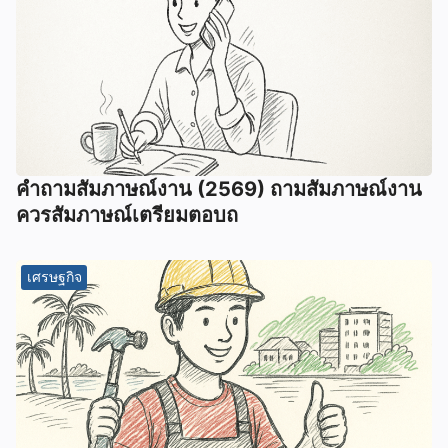
คําถามสัมภาษณ์งาน (2569) ถามสัมภาษณ์งาน
ควรสัมภาษณ์เตรียมตอบถ
เศรษฐกิจ