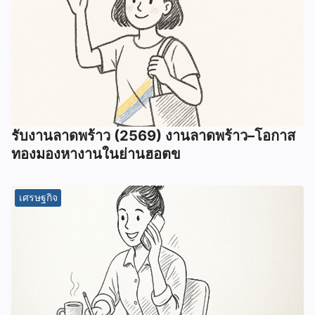
รับงานลาดพร้าว (2569) งานลาดพร้าว–โอกาส
ทองมองหางานในย่านฮอตข
เศรษฐกิจ