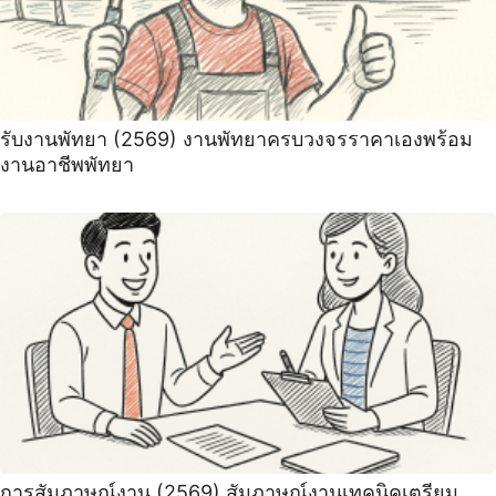
รับงานพัทยา (2569) ️งานพัทยาครบวงจรราคาเองพร้อม
งานอาชีพพัทยา
การสัมภาษณ์งาน (2569) สัมภาษณ์งานเทคนิคเตรียม