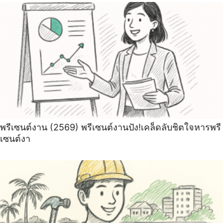
พรีเซนต์งาน (2569) พรีเซนต์งานปัง!เคล็ดลับชิตใจหารพรี
เซนต์งา