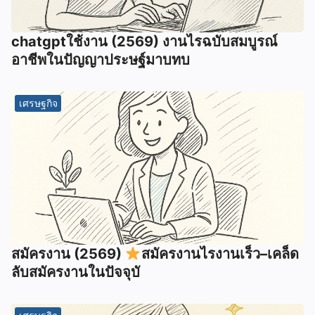
chatgptใช้งาน (2569) งานไรฉบับสมบูรณ์
อาชีพในปัญญาประษฐ์มาบทบ
เศรษฐกิจ
สมัครงาน (2569)
สมัครงานไรงานเร็ว–เคล็ด
ลับสมัครงานในปัจจุบั