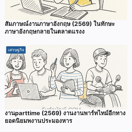
สัมภาษณ์งานภาษาอังกฤษ (2569) ในทักษะ
ภาษาอังกฤษกลายในตลาดแรงง
เศรษฐกิจ
งานparttime (2569) งานงานพาร์ทไทม์อีกทาง
ยอดนิยมพงานประมองหาร