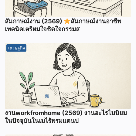
สัมภาษณ์งาน (2569)
สัมภาษณ์งานอาชีพ
เทคนิคเตรียมใจชิตใจกรรมส
เศรษฐกิจ
งานworkfromhome (2569) งานอะไรไมนิยม
ในปัจจุบันในเมไร้พรมแดนป