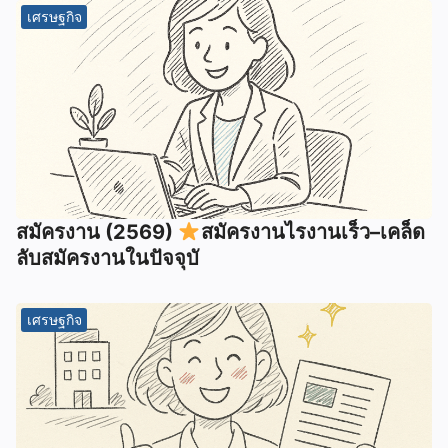
เศรษฐกิจ
สมัครงาน (2569)
สมัครงานไรงานเร็ว–เคล็ด
ลับสมัครงานในปัจจุบั
เศรษฐกิจ