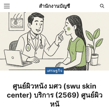
Skip
สำนักงานบัญชี
to
Search
content
for:
(ไม่มีชื่อ)
งานบัญชี (Accounting
e) ช่วยสำคัญในการบริหาร
อ
เศรษฐกิจ
ศูนย์ผิวหนัง มศว (swu skin
center) บริการ (2569) ศูนย์ผิว
หนั