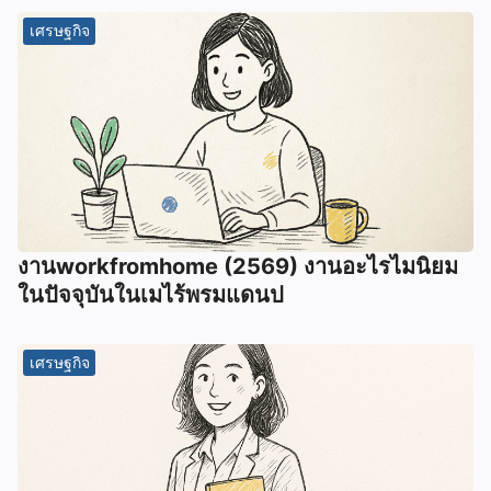
เศรษฐกิจ
งานworkfromhome (2569) งานอะไรไมนิยม
ในปัจจุบันในเมไร้พรมแดนป
เศรษฐกิจ