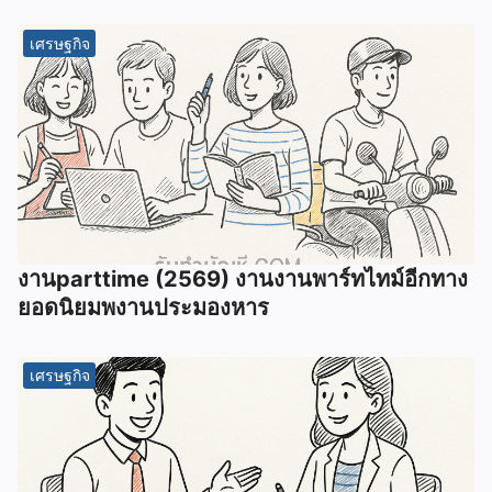
เศรษฐกิจ
งานparttime (2569) งานงานพาร์ทไทม์อีกทาง
ยอดนิยมพงานประมองหาร
เศรษฐกิจ