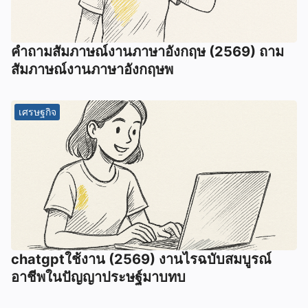
คําถามสัมภาษณ์งานภาษาอังกฤษ (2569) ถาม
สัมภาษณ์งานภาษาอังกฤษพ
เศรษฐกิจ
chatgptใช้งาน (2569) งานไรฉบับสมบูรณ์
อาชีพในปัญญาประษฐ์มาบทบ