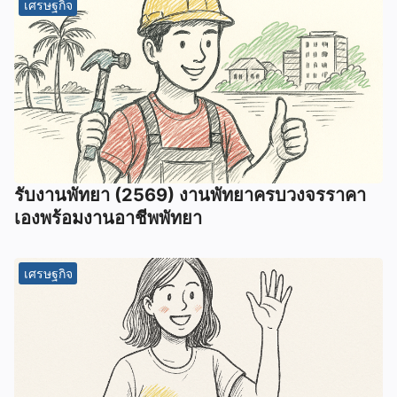
เศรษฐกิจ
รับงานพัทยา (2569) ️งานพัทยาครบวงจรราคา
เองพร้อมงานอาชีพพัทยา
เศรษฐกิจ