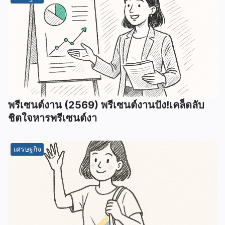
พรีเซนต์งาน (2569) พรีเซนต์งานปัง!เคล็ดลับ
ชิตใจหารพรีเซนต์งา
เศรษฐกิจ