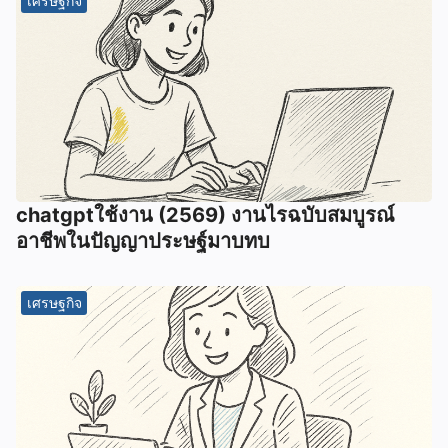
เศรษฐกิจ
chatgptใช้งาน (2569) งานไรฉบับสมบูรณ์
อาชีพในปัญญาประษฐ์มาบทบ
เศรษฐกิจ