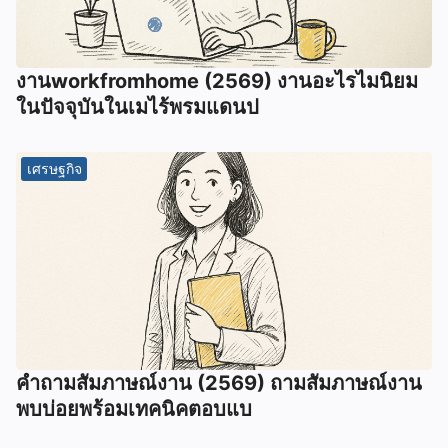
งานworkfromhome (2569) งานอะไรไมนิยม
ในปัจจุบันในเมไร้พรมแดนป
เศรษฐกิจ
คำถามสัมภาษณ์งาน (2569) ถามสัมภาษณ์งาน
พบบ่อยพร้อมเทคนิคตอบแบ