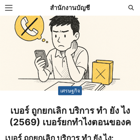
Skip
สำนักงานบัญชี
to
Search
content
for:
(ไม่มีชื่อ)
งานบัญชี (Accounting
e) ช่วยสำคัญในการบริหาร
อ
เศรษฐกิจ
เบอร์ ถูกยกเลิก บริการ ทํา ยัง ไง
(2569) เบอร์ยกทําไงตอนของค
เบอร์ ถูกยกเลิก บริการ ทํา ยัง ไง: