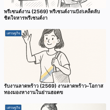
พรีเซนต์งาน (2569) พรีเซนต์งานปัง!เคล็ดลับ
ชิตใจหารพรีเซนต์งา
เศรษฐกิจ
รับงานลาดพร้าว (2569) งานลาดพร้าว–โอกาส
ทองมองหางานในย่านฮอตข
เศรษฐกิจ