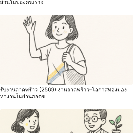
ส่วนในของคนเราจ
รับงานลาดพร้าว (2569) งานลาดพร้าว–โอกาสทองมอง
หางานในย่านฮอตข