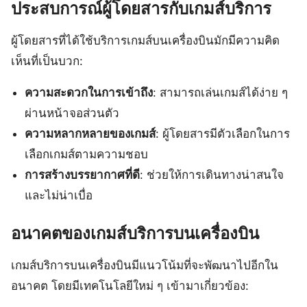
ประสบการณ์ผู้โดยสารกับเกมส์บริการ
ผู้โดยสารที่ได้ใช้บริการเกมส์บนเครื่องบินมักมีความคิด
เห็นที่เป็นบวก:
ความสะดวกในการเข้าถึง
: สามารถเล่นเกมส์ได้ง่าย ๆ
ผ่านหน้าจอส่วนตัว
ความหลากหลายของเกมส์
: ผู้โดยสารมีตัวเลือกในการ
เลือกเกมส์ตามความชอบ
การสร้างบรรยากาศที่ดี
: ช่วยให้การเดินทางน่าสนใจ
และไม่น่าเบื่อ
อนาคตของเกมส์บริการบนเครื่องบิน
เกมส์บริการบนเครื่องบินมีแนวโน้มที่จะพัฒนาไปอีกใน
อนาคต โดยมีเทคโนโลยีใหม่ ๆ เข้ามาเกี่ยวข้อง: