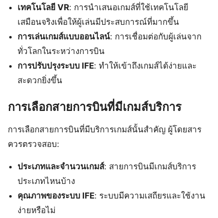
เทคโนโลยี VR
: การนำเสนอเกมส์ที่ใช้เทคโนโลยี
เสมือนจริงเพื่อให้ผู้เล่นมีประสบการณ์ที่มากขึ้น
การเล่นเกมส์แบบออนไลน์
: การเชื่อมต่อกับผู้เล่นจาก
ทั่วโลกในระหว่างการบิน
การปรับปรุงระบบ IFE
: ทำให้เข้าถึงเกมส์ได้ง่ายและ
สะดวกยิ่งขึ้น
การเลือกสายการบินที่มีเกมส์บริการ
การเลือกสายการบินที่มีบริการเกมส์นั้นสำคัญ ผู้โดยสาร
ควรตรวจสอบ:
ประเภทและจำนวนเกมส์
: สายการบินมีเกมส์บริการ
ประเภทไหนบ้าง
คุณภาพของระบบ IFE
: ระบบมีความเสถียรและใช้งาน
ง่ายหรือไม่