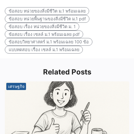
ข้อสอบ หน่วยของสิ่งมีชีวิต ม.1 พร้อมเฉลย
ข้อสอบ หน่วยพื้นฐานของสิ่งมีชีวิต ม.1 pdf
ข้อสอบ เรื่อง หน่วยของสิ่งมีชีวิต ม. 1
ข้อสอบ เรื่อง เซลล์ ม.1 พร้อมเฉลย pdf
ข้อสอบวิทยาศาสตร์ ม.1 พร้อมเฉลย 100 ข้อ
แบบทดสอบ เรื่อง เซลล์ ม.1 พร้อมเฉลย
Related Posts
เศรษฐกิจ