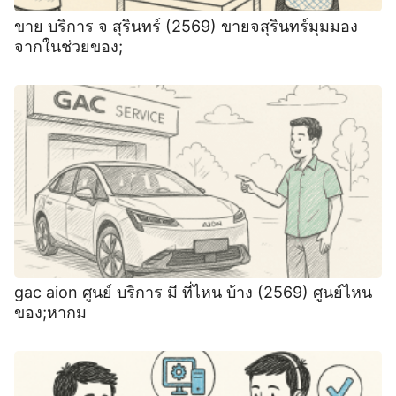
ขาย บริการ จ สุรินทร์ (2569) ขายจสุรินทร์มุมมอง
จากในช่วยของ;
gac aion ศูนย์ บริการ มี ที่ไหน บ้าง (2569) ศูนย์ไหน
ของ;หากม