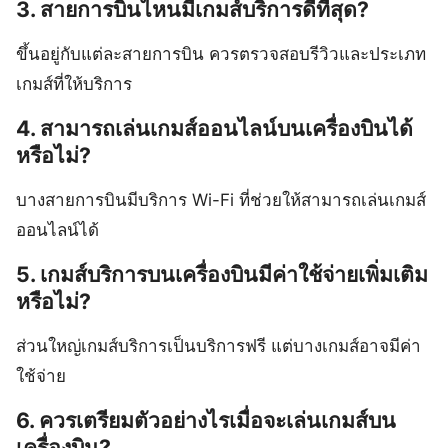
3. สายการบินไหนมีเกมส์บริการดีที่สุด?
ขึ้นอยู่กับแต่ละสายการบิน ควรตรวจสอบรีวิวและประเภท
เกมส์ที่ให้บริการ
4. สามารถเล่นเกมส์ออนไลน์บนเครื่องบินได้
หรือไม่?
บางสายการบินมีบริการ Wi-Fi ที่ช่วยให้สามารถเล่นเกมส์
ออนไลน์ได้
5. เกมส์บริการบนเครื่องบินมีค่าใช้จ่ายเพิ่มเติม
หรือไม่?
ส่วนใหญ่เกมส์บริการเป็นบริการฟรี แต่บางเกมส์อาจมีค่า
ใช้จ่าย
6. ควรเตรียมตัวอย่างไรเมื่อจะเล่นเกมส์บน
เครื่องบิน?