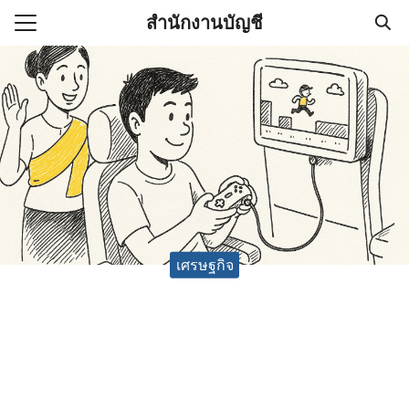
Skip
สำนักงานบัญชี
to
Search
content
for:
(ไม่มีชื่อ)
งานบัญชี (Accounting
e) ช่วยสำคัญในการบริหาร
อ
เศรษฐกิจ