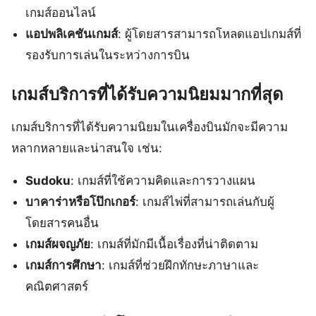
เกมส์ออนไลน์
แอปพลิเคชันเกมส์
: ผู้โดยสารสามารถโหลดแอปเกมส์ที่
รองรับการเล่นในระหว่างการบิน
เกมส์บริการที่ได้รับความนิยมมากที่สุด
เกมส์บริการที่ได้รับความนิยมในเครื่องบินมักจะมีความ
หลากหลายและน่าสนใจ เช่น:
Sudoku
: เกมส์ที่ใช้ความคิดและการวางแผน
บาคาร่าหรือโป๊กเกอร์
: เกมส์ไพ่ที่สามารถเล่นกับผู้
โดยสารคนอื่น
เกมส์ผจญภัย
: เกมส์ที่มักมีเนื้อเรื่องที่น่าติดตาม
เกมส์การศึกษา
: เกมส์ที่ช่วยฝึกทักษะภาษาและ
คณิตศาสตร์