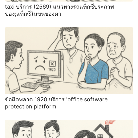
taxi บริการ (2569) แนวทางรถแท็กซี่ประภาพ
ของ;แท็กซี่ในขนของคว
ข้อผิดพลาด 1920 บริการ 'office software
protection platform'