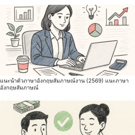
แนะนําตัวภาษาอังกฤษสัมภาษณ์งาน (2569) ‍แนะภาษา
อังกฤษสัมภาษณ์