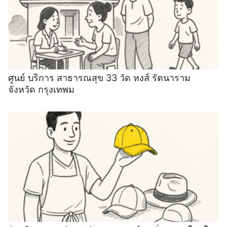
ศูนย์ บริการ สาธารณสุข 33 วัด หงส์ รัตนาราม
จังหวัด กรุงเทพม