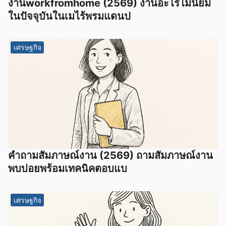
งานworkfromhome (2569) งานอะไรไมนิยม
ในปัจจุบันในเมไร้พรมแดนป
เศรษฐกิจ
คำถามสัมภาษณ์งาน (2569) ถามสัมภาษณ์งาน
พบบ่อยพร้อมเทคนิคตอบแบ
เศรษฐกิจ