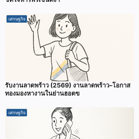
เศรษฐกิจ
รับงานลาดพร้าว (2569) งานลาดพร้าว–โอกาส
ทองมองหางานในย่านฮอตข
เศรษฐกิจ