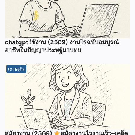
chatgptใช้งาน (2569) งานไรฉบับสมบูรณ์
อาชีพในปัญญาประษฐ์มาบทบ
เศรษฐกิจ
สมัครงาน (2569)
สมัครงานไรงานเร็ว–เคล็ด