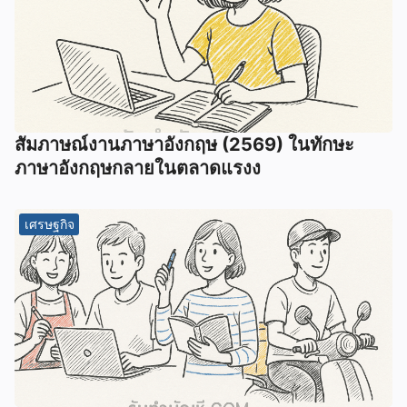
สัมภาษณ์งานภาษาอังกฤษ (2569) ในทักษะ
ภาษาอังกฤษกลายในตลาดแรงง
เศรษฐกิจ