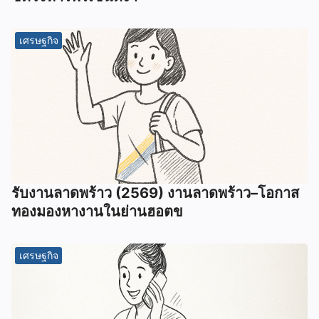
เศรษฐกิจ
รับงานลาดพร้าว (2569) งานลาดพร้าว–โอกาส
ทองมองหางานในย่านฮอตข
เศรษฐกิจ