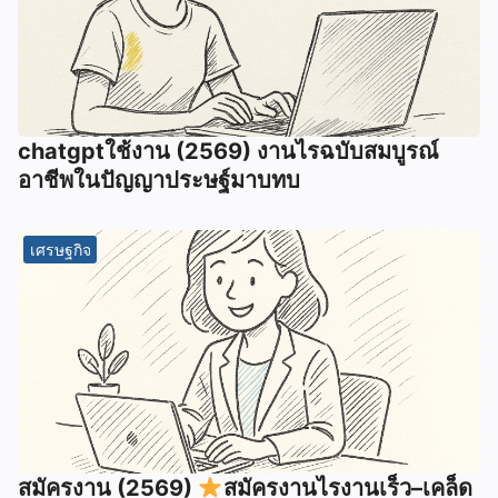
chatgptใช้งาน (2569) งานไรฉบับสมบูรณ์
อาชีพในปัญญาประษฐ์มาบทบ
เศรษฐกิจ
สมัครงาน (2569)
สมัครงานไรงานเร็ว–เคล็ด