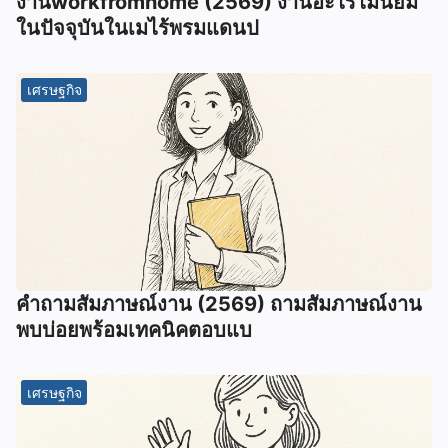
งานworkfromhome (2569) งานอะไรไมนิยม
ในปัจจุบันในเมไร้พรมแดนป
เศรษฐกิจ
คำถามสัมภาษณ์งาน (2569) ถามสัมภาษณ์งาน
พบบ่อยพร้อมเทคนิคตอบแบ
เศรษฐกิจ