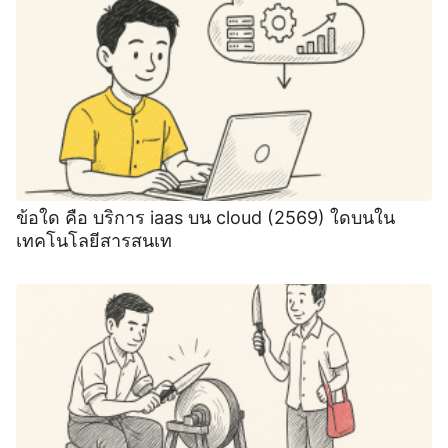
ข้อใด คือ บริการ iaas บน cloud (2569) ใดบนใน
เทคโนโลยีสารสนเท