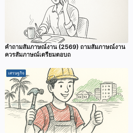
คําถามสัมภาษณ์งาน (2569) ถามสัมภาษณ์งาน
ควรสัมภาษณ์เตรียมตอบถ
เศรษฐกิจ