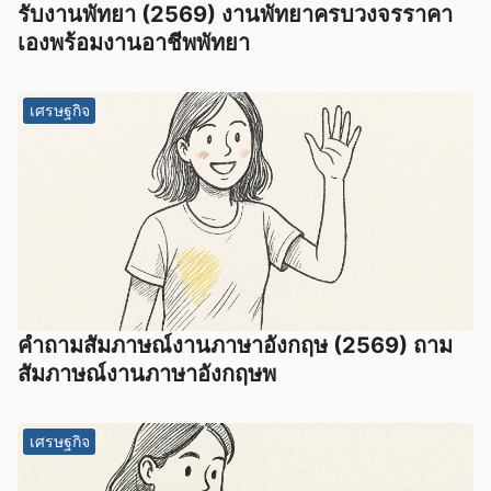
รับงานพัทยา (2569) ️งานพัทยาครบวงจรราคา
เองพร้อมงานอาชีพพัทยา
เศรษฐกิจ
คําถามสัมภาษณ์งานภาษาอังกฤษ (2569) ถาม
สัมภาษณ์งานภาษาอังกฤษพ
เศรษฐกิจ