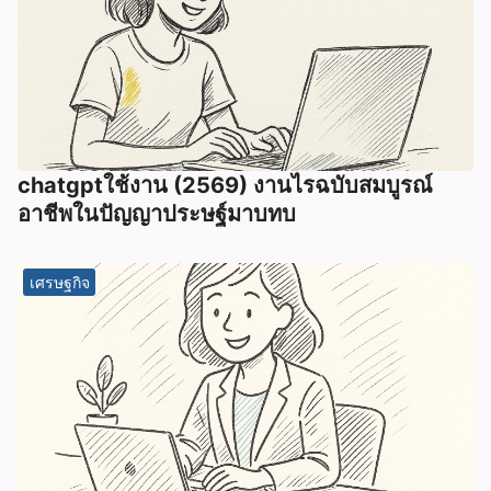
chatgptใช้งาน (2569) งานไรฉบับสมบูรณ์
อาชีพในปัญญาประษฐ์มาบทบ
เศรษฐกิจ