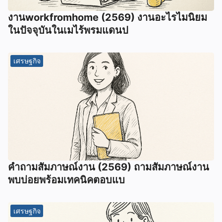
งานworkfromhome (2569) งานอะไรไมนิยม
ในปัจจุบันในเมไร้พรมแดนป
เศรษฐกิจ
คำถามสัมภาษณ์งาน (2569) ถามสัมภาษณ์งาน
พบบ่อยพร้อมเทคนิคตอบแบ
เศรษฐกิจ