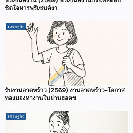
พรีเซนต์งาน (2569) พรีเซนต์งานปัง!เคล็ดลับ
ชิตใจหารพรีเซนต์งา
เศรษฐกิจ
รับงานลาดพร้าว (2569) งานลาดพร้าว–โอกาส
ทองมองหางานในย่านฮอตข
เศรษฐกิจ