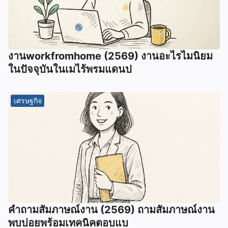
งานworkfromhome (2569) งานอะไรไมนิยม
ในปัจจุบันในเมไร้พรมแดนป
เศรษฐกิจ
คำถามสัมภาษณ์งาน (2569) ถามสัมภาษณ์งาน
พบบ่อยพร้อมเทคนิคตอบแบ