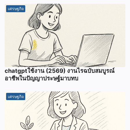
เศรษฐกิจ
chatgptใช้งาน (2569) งานไรฉบับสมบูรณ์
อาชีพในปัญญาประษฐ์มาบทบ
เศรษฐกิจ