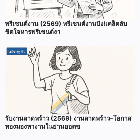
พรีเซนต์งาน (2569) พรีเซนต์งานปัง!เคล็ดลับ
ชิตใจหารพรีเซนต์งา
เศรษฐกิจ
รับงานลาดพร้าว (2569) งานลาดพร้าว–โอกาส
ทองมองหางานในย่านฮอตข