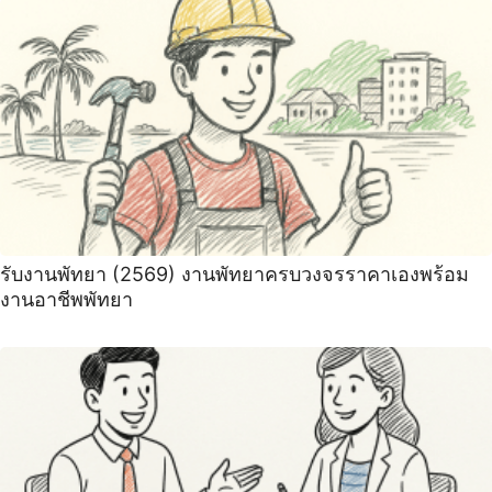
รับงานพัทยา (2569) ️งานพัทยาครบวงจรราคาเองพร้อม
งานอาชีพพัทยา