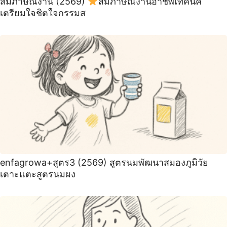
สัมภาษณ์งาน (2569)
สัมภาษณ์งานอาชีพเทคนิค
เตรียมใจชิตใจกรรมส
enfagrowa+สูตร3 (2569) สูตรนมพัฒนาสมองภูมิวัย
เตาะแตะสูตรนมผง