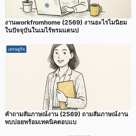
งานworkfromhome (2569) งานอะไรไมนิยม
ในปัจจุบันในเมไร้พรมแดนป
เศรษฐกิจ
คำถามสัมภาษณ์งาน (2569) ถามสัมภาษณ์งาน
พบบ่อยพร้อมเทคนิคตอบแบ