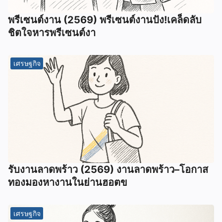
พรีเซนต์งาน (2569) พรีเซนต์งานปัง!เคล็ดลับ
ชิตใจหารพรีเซนต์งา
เศรษฐกิจ
รับงานลาดพร้าว (2569) งานลาดพร้าว–โอกาส
ทองมองหางานในย่านฮอตข
เศรษฐกิจ