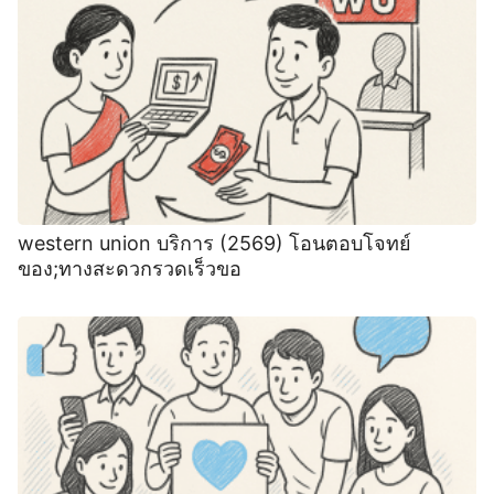
western union บริการ (2569) โอนตอบโจทย์
ของ;ทางสะดวกรวดเร็วขอ