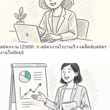
สมัครงาน (2569)
สมัครงานไรงานเร็ว–เคล็ดลับสมัคร
งานในปัจจุบั