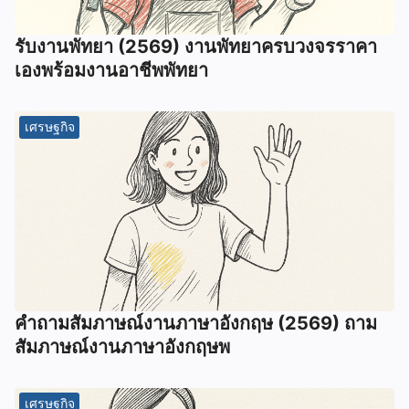
รับงานพัทยา (2569) ️งานพัทยาครบวงจรราคา
เองพร้อมงานอาชีพพัทยา
เศรษฐกิจ
คําถามสัมภาษณ์งานภาษาอังกฤษ (2569) ถาม
สัมภาษณ์งานภาษาอังกฤษพ
เศรษฐกิจ