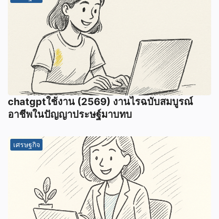
chatgptใช้งาน (2569) งานไรฉบับสมบูรณ์
อาชีพในปัญญาประษฐ์มาบทบ
เศรษฐกิจ