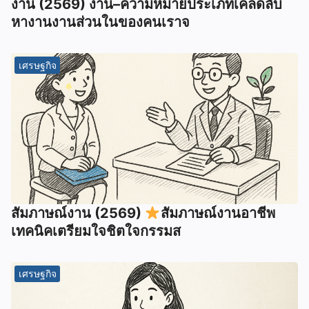
งาน (2569) งาน–ความหมายประเภทเคล็ดลับ
หางานงานส่วนในของคนเราจ
เศรษฐกิจ
สัมภาษณ์งาน (2569)
สัมภาษณ์งานอาชีพ
เทคนิคเตรียมใจชิตใจกรรมส
เศรษฐกิจ