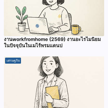
งานworkfromhome (2569) งานอะไรไมนิยม
ในปัจจุบันในเมไร้พรมแดนป
เศรษฐกิจ