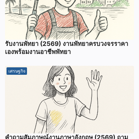
รับงานพัทยา (2569) ️งานพัทยาครบวงจรราคา
เองพร้อมงานอาชีพพัทยา
เศรษฐกิจ
คําถามสัมภาษณ์งานภาษาอังกฤษ (2569) ถาม