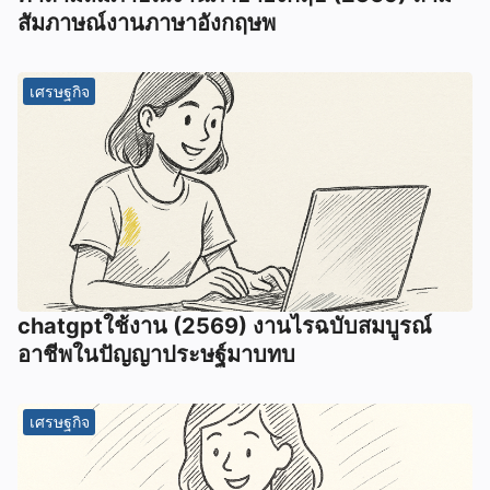
สัมภาษณ์งานภาษาอังกฤษพ
เศรษฐกิจ
chatgptใช้งาน (2569) งานไรฉบับสมบูรณ์
อาชีพในปัญญาประษฐ์มาบทบ
เศรษฐกิจ