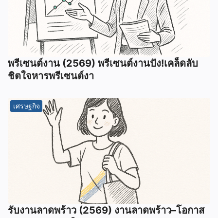
พรีเซนต์งาน (2569) พรีเซนต์งานปัง!เคล็ดลับ
ชิตใจหารพรีเซนต์งา
เศรษฐกิจ
รับงานลาดพร้าว (2569) งานลาดพร้าว–โอกาส