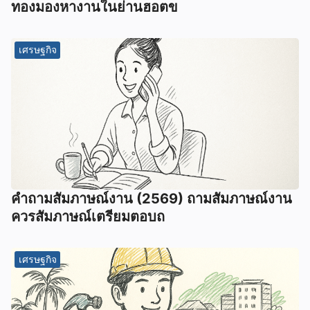
ทองมองหางานในย่านฮอตข
เศรษฐกิจ
คําถามสัมภาษณ์งาน (2569) ถามสัมภาษณ์งาน
ควรสัมภาษณ์เตรียมตอบถ
เศรษฐกิจ