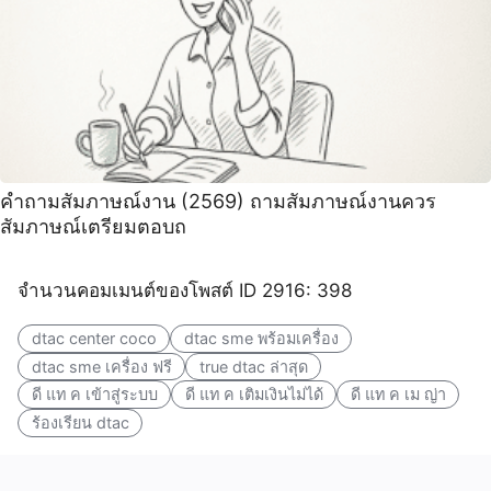
คําถามสัมภาษณ์งาน (2569) ถามสัมภาษณ์งานควร
สัมภาษณ์เตรียมตอบถ
จำนวนคอมเมนต์ของโพสต์ ID 2916: 398
dtac center coco
dtac sme พร้อมเครื่อง
dtac sme เครื่อง ฟรี
true dtac ล่าสุด
ดี แท ค เข้าสู่ระบบ
ดี แท ค เติมเงินไม่ได้
ดี แท ค เม ญ่า
ร้องเรียน dtac