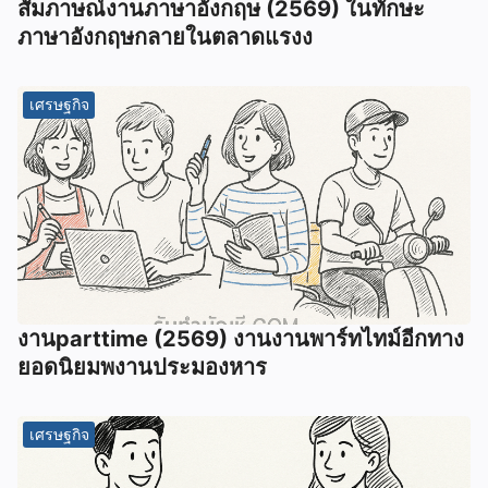
สัมภาษณ์งานภาษาอังกฤษ (2569) ในทักษะ
ภาษาอังกฤษกลายในตลาดแรงง
เศรษฐกิจ
งานparttime (2569) งานงานพาร์ทไทม์อีกทาง
ยอดนิยมพงานประมองหาร
เศรษฐกิจ