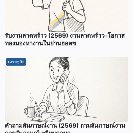
รับงานลาดพร้าว (2569) งานลาดพร้าว–โอกาส
ทองมองหางานในย่านฮอตข
เศรษฐกิจ
คําถามสัมภาษณ์งาน (2569) ถามสัมภาษณ์งาน