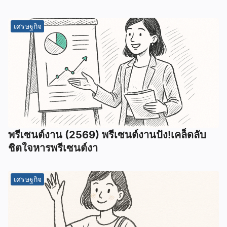
เศรษฐกิจ
พรีเซนต์งาน (2569) พรีเซนต์งานปัง!เคล็ดลับ
ชิตใจหารพรีเซนต์งา
เศรษฐกิจ