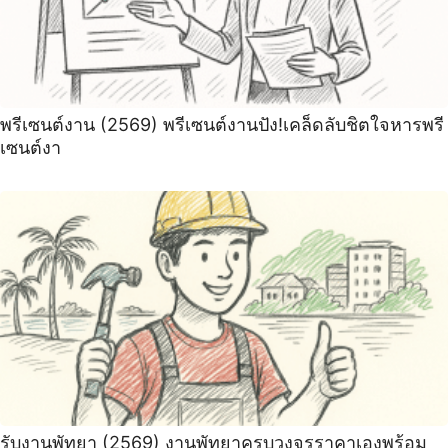
พรีเซนต์งาน (2569) พรีเซนต์งานปัง!เคล็ดลับชิตใจหารพรี
เซนต์งา
รับงานพัทยา (2569) ️งานพัทยาครบวงจรราคาเองพร้อม