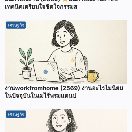
เทคนิคเตรียมใจชิตใจกรรมส
เศรษฐกิจ
งานworkfromhome (2569) งานอะไรไมนิยม
ในปัจจุบันในเมไร้พรมแดนป
เศรษฐกิจ