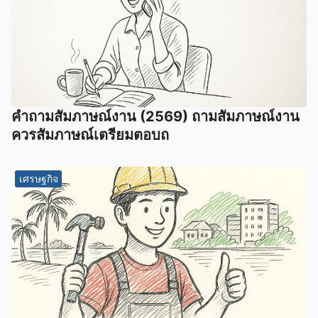
คําถามสัมภาษณ์งาน (2569) ถามสัมภาษณ์งาน
ควรสัมภาษณ์เตรียมตอบถ
เศรษฐกิจ