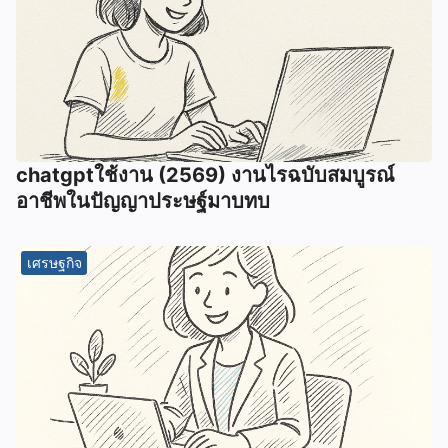
chatgptใช้งาน (2569) งานไรฉบับสมบูรณ์
อาชีพในปัญญาประษฐ์มาบทบ
เศรษฐกิจ