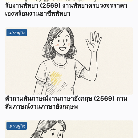
รับงานพัทยา (2569) ️งานพัทยาครบวงจรราคา
เองพร้อมงานอาชีพพัทยา
เศรษฐกิจ
คําถามสัมภาษณ์งานภาษาอังกฤษ (2569) ถาม
สัมภาษณ์งานภาษาอังกฤษพ
เศรษฐกิจ