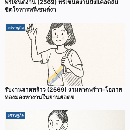
พรีเซนต์งาน (2569) พรีเซนต์งานปัง!เคล็ดลับ
ชิตใจหารพรีเซนต์งา
เศรษฐกิจ
รับงานลาดพร้าว (2569) งานลาดพร้าว–โอกาส
ทองมองหางานในย่านฮอตข
เศรษฐกิจ