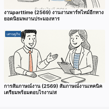
งานparttime (2569) งานงานพาร์ทไทม์อีกทาง
ยอดนิยมพงานประมองหาร
เศรษฐกิจ
การสัมภาษณ์งาน (2569) สัมภาษณ์งานเทคนิค
เตรียมพร้อมตอบไรงาน!ส