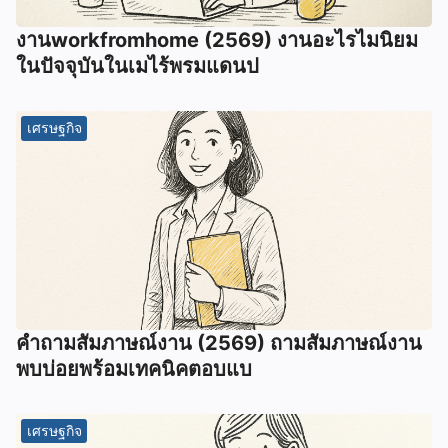
งานworkfromhome (2569) งานอะไรไมนิยม
ในปัจจุบันในเมไร้พรมแดนป
เศรษฐกิจ
คำถามสัมภาษณ์งาน (2569) ถามสัมภาษณ์งาน
พบบ่อยพร้อมเทคนิคตอบแบ
เศรษฐกิจ