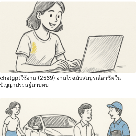
chatgptใช้งาน (2569) งานไรฉบับสมบูรณ์อาชีพใน
ปัญญาประษฐ์มาบทบ