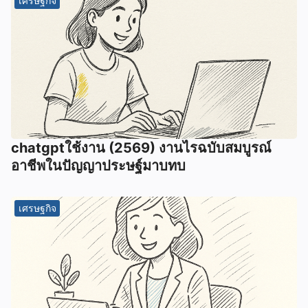
เศรษฐกิจ
chatgptใช้งาน (2569) งานไรฉบับสมบูรณ์
อาชีพในปัญญาประษฐ์มาบทบ
เศรษฐกิจ