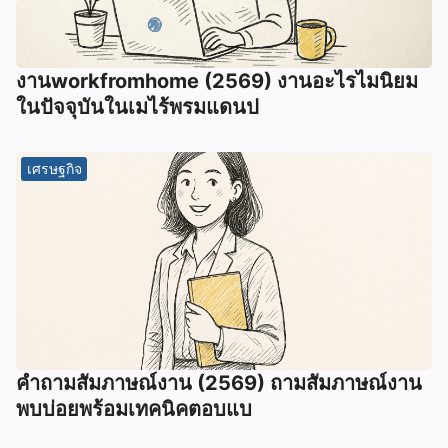
งานworkfromhome (2569) งานอะไรไมนิยม
ในปัจจุบันในเมไร้พรมแดนป
เศรษฐกิจ
คำถามสัมภาษณ์งาน (2569) ถามสัมภาษณ์งาน
พบบ่อยพร้อมเทคนิคตอบแบ