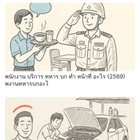
พนักงาน บริการ ทหาร บก ทํา หน้าที่ อะไร (2569)
พงานทหารบกอะไ