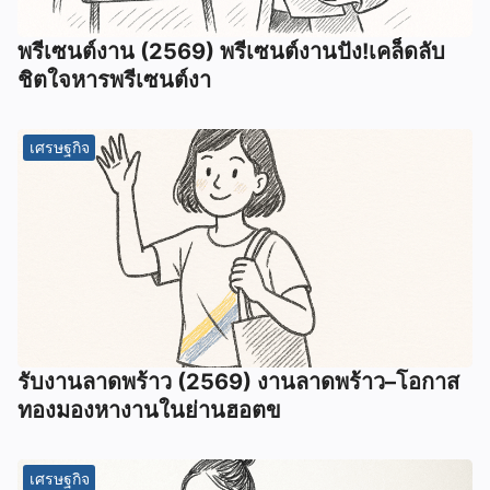
พรีเซนต์งาน (2569) พรีเซนต์งานปัง!เคล็ดลับ
ชิตใจหารพรีเซนต์งา
เศรษฐกิจ
รับงานลาดพร้าว (2569) งานลาดพร้าว–โอกาส
ทองมองหางานในย่านฮอตข
เศรษฐกิจ