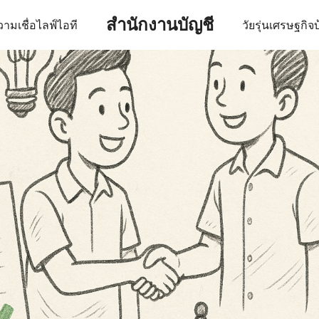
สำนักงานบัญชี
ามเชื่อ
ไลฟ์
ไอที
วัยรุ่น
เศรษฐกิจ
บ
earch
r: