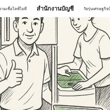
สำนักงานบัญชี
ามเชื่อ
ไลฟ์
ไอที
วัยรุ่น
เศรษฐกิจ
บ
earch
r: