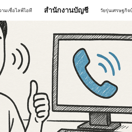
สำนักงานบัญชี
ามเชื่อ
ไลฟ์
ไอที
วัยรุ่น
เศรษฐกิจ
บ
earch
r: