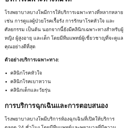
โรงพยาบาลบางโพมีการให้บริการเฉพาะทางที่หลากหลาย
เช่น การดูแลผู้ป่วยโรคเรื้อรัง การรักษาโรคหัวใจ และ
ศัลยกรรม เป็นต้น นอกจากนี้ยังมีคลินิกเฉพาะทางสำหรับผู้
หญิง ผู้สูงอายุ และเด็ก โดยมีทีมแพทย์ผู้เชี่ยวชาญที่จะดูแล
คุณอย่างดีที่สุด
ตัวอย่างบริการเฉพาะทาง:
คลินิกโรคหัวใจ
คลินิกโรคเบาหวาน
คลินิกเด็กและวัยรุ่น
การบริการฉุกเฉินและการตอบสนอง
โรงพยาบาลบางโพมีบริการห้องฉุกเฉินที่เปิดให้บริการ
ตลอด 24 ชั่วโมง โดยมีทีมแพทย์และพยาบาลที่มีความ