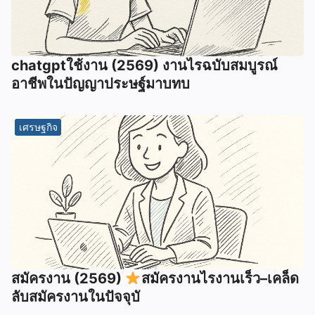
chatgptใช้งาน (2569) งานไรฉบับสมบูรณ์
อาชีพในปัญญาประษฐ์มาบทบ
เศรษฐกิจ
สมัครงาน (2569)
สมัครงานไรงานเร็ว–เคล็ด
ลับสมัครงานในปัจจุบั