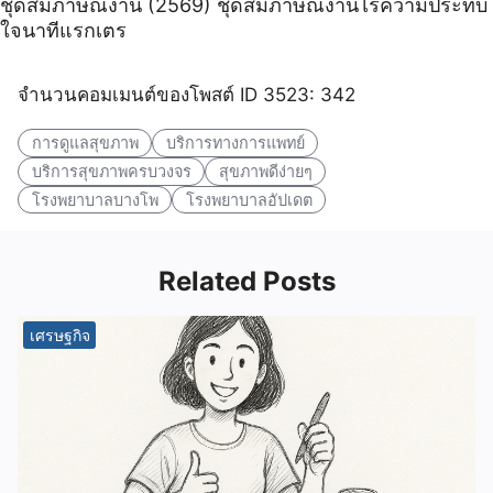
ชุดสัมภาษณ์งาน (2569) ชุดสัมภาษณ์งานไรความประทับ
ใจนาทีแรกเตร
จำนวนคอมเมนต์ของโพสต์ ID 3523: 342
การดูแลสุขภาพ
บริการทางการแพทย์
บริการสุขภาพครบวงจร
สุขภาพดีง่ายๆ
โรงพยาบาลบางโพ
โรงพยาบาลอัปเดต
Related Posts
เศรษฐกิจ