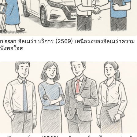
nissan อัลเมร่า บริการ (2569) เหนือระของอัลเมร่าความ
พึงพอใจส