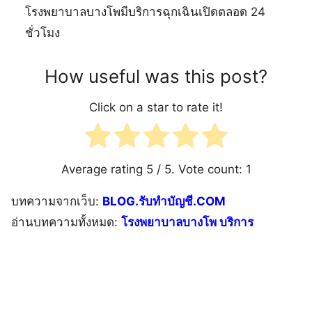
โรงพยาบาลบางโพมีบริการฉุกเฉินเปิดตลอด 24
ชั่วโมง
How useful was this post?
Click on a star to rate it!
Average rating
5
/ 5. Vote count:
1
บทความจากเว็บ:
BLOG.รับทำบัญชี.COM
อ่านบทความทั้งหมด:
โรงพยาบาลบางโพ บริการ