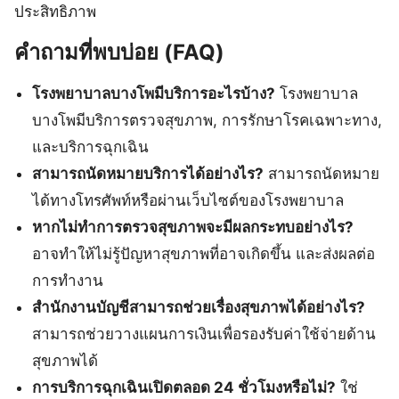
ประสิทธิภาพ
คำถามที่พบบ่อย (FAQ)
โรงพยาบาลบางโพมีบริการอะไรบ้าง?
โรงพยาบาล
บางโพมีบริการตรวจสุขภาพ, การรักษาโรคเฉพาะทาง,
และบริการฉุกเฉิน
สามารถนัดหมายบริการได้อย่างไร?
สามารถนัดหมาย
ได้ทางโทรศัพท์หรือผ่านเว็บไซต์ของโรงพยาบาล
หากไม่ทำการตรวจสุขภาพจะมีผลกระทบอย่างไร?
อาจทำให้ไม่รู้ปัญหาสุขภาพที่อาจเกิดขึ้น และส่งผลต่อ
การทำงาน
สำนักงานบัญชีสามารถช่วยเรื่องสุขภาพได้อย่างไร?
สามารถช่วยวางแผนการเงินเพื่อรองรับค่าใช้จ่ายด้าน
สุขภาพได้
การบริการฉุกเฉินเปิดตลอด 24 ชั่วโมงหรือไม่?
ใช่