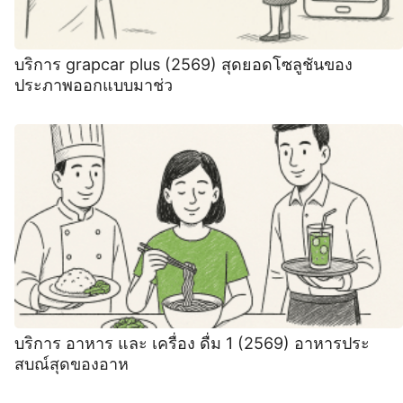
บริการ grapcar plus (2569) สุดยอดโซลูชันของ
ประภาพออกแบบมาช่ว
บริการ อาหาร และ เครื่อง ดื่ม 1 (2569) อาหารประ
สบณ์สุดของอาห