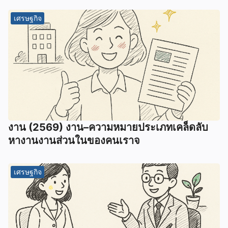
เศรษฐกิจ
งาน (2569) งาน–ความหมายประเภทเคล็ดลับ
หางานงานส่วนในของคนเราจ
เศรษฐกิจ