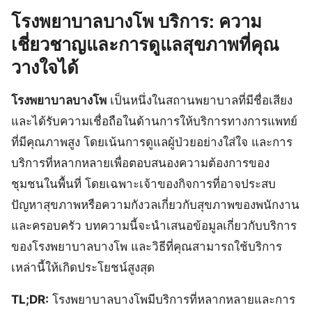
โรงพยาบาลบางโพ บริการ: ความ
เชี่ยวชาญและการดูแลสุขภาพที่คุณ
วางใจได้
โรงพยาบาลบางโพ
เป็นหนึ่งในสถานพยาบาลที่มีชื่อเสียง
และได้รับความเชื่อถือในด้านการให้บริการทางการแพทย์
ที่มีคุณภาพสูง โดยเน้นการดูแลผู้ป่วยอย่างใส่ใจ และการ
บริการที่หลากหลายเพื่อตอบสนองความต้องการของ
ชุมชนในพื้นที่ โดยเฉพาะเจ้าของกิจการที่อาจประสบ
ปัญหาสุขภาพหรือความกังวลเกี่ยวกับสุขภาพของพนักงาน
และครอบครัว บทความนี้จะนำเสนอข้อมูลเกี่ยวกับบริการ
ของโรงพยาบาลบางโพ และวิธีที่คุณสามารถใช้บริการ
เหล่านี้ให้เกิดประโยชน์สูงสุด
TL;DR:
โรงพยาบาลบางโพมีบริการที่หลากหลายและการ