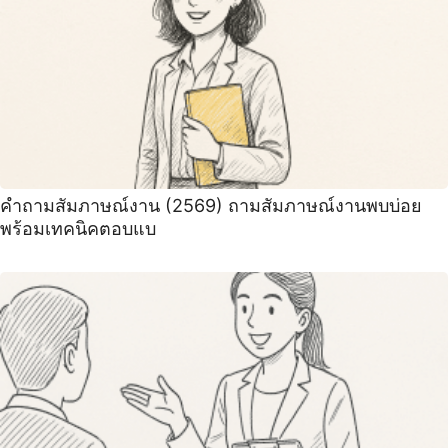
คำถามสัมภาษณ์งาน (2569) ถามสัมภาษณ์งานพบบ่อย
พร้อมเทคนิคตอบแบ