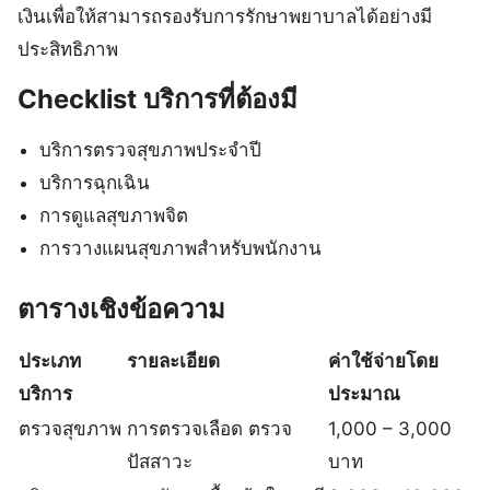
เงินเพื่อให้สามารถรองรับการรักษาพยาบาลได้อย่างมี
ประสิทธิภาพ
Checklist บริการที่ต้องมี
บริการตรวจสุขภาพประจำปี
บริการฉุกเฉิน
การดูแลสุขภาพจิต
การวางแผนสุขภาพสำหรับพนักงาน
ตารางเชิงข้อความ
ประเภท
รายละเอียด
ค่าใช้จ่ายโดย
บริการ
ประมาณ
ตรวจสุขภาพ
การตรวจเลือด ตรวจ
1,000 – 3,000
ปัสสาวะ
บาท