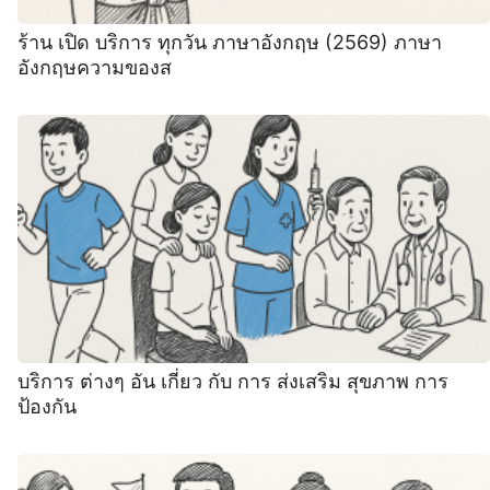
ร้าน เปิด บริการ ทุกวัน ภาษาอังกฤษ (2569) ภาษา
อังกฤษความของส
บริการ ต่างๆ อัน เกี่ยว กับ การ ส่งเสริม สุขภาพ การ
ป้องกัน