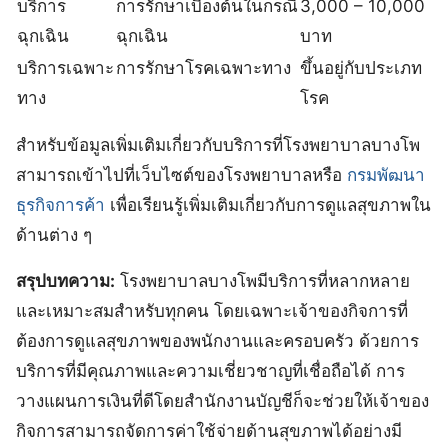
บริการ
การรักษาเบื้องต้นในกรณี
3,000 – 10,000
ฉุกเฉิน
ฉุกเฉิน
บาท
บริการเฉพาะ
การรักษาโรคเฉพาะทาง
ขึ้นอยู่กับประเภท
ทาง
โรค
สำหรับข้อมูลเพิ่มเติมเกี่ยวกับบริการที่โรงพยาบาลบางโพ
สามารถเข้าไปที่เว็บไซต์ของโรงพยาบาลหรือ
กรมพัฒนา
ธุรกิจการค้า
เพื่อเรียนรู้เพิ่มเติมเกี่ยวกับการดูแลสุขภาพใน
ด้านต่าง ๆ
สรุปบทความ:
โรงพยาบาลบางโพมีบริการที่หลากหลาย
และเหมาะสมสำหรับทุกคน โดยเฉพาะเจ้าของกิจการที่
ต้องการดูแลสุขภาพของพนักงานและครอบครัว ด้วยการ
บริการที่มีคุณภาพและความเชี่ยวชาญที่เชื่อถือได้ การ
วางแผนการเงินที่ดีโดยสำนักงานบัญชีก็จะช่วยให้เจ้าของ
กิจการสามารถจัดการค่าใช้จ่ายด้านสุขภาพได้อย่างมี