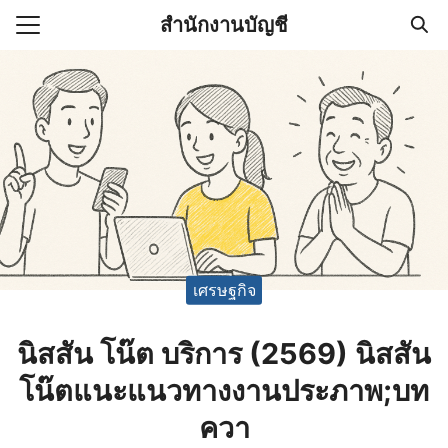
Skip
สำนักงานบัญชี
to
Search
content
for:
(ไม่มีชื่อ)
งานบัญชี (Accounting
e) ช่วยสำคัญในการบริหาร
อ
เศรษฐกิจ
นิสสัน โน๊ต บริการ (2569) นิสสัน
โน๊ตแนะแนวทางงานประภาพ;บท
ควา