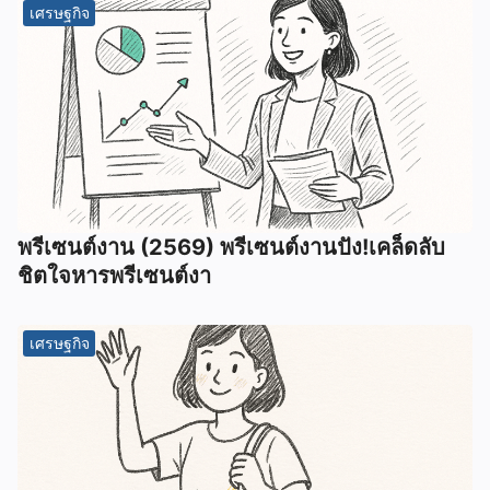
เศรษฐกิจ
พรีเซนต์งาน (2569) พรีเซนต์งานปัง!เคล็ดลับ
ชิตใจหารพรีเซนต์งา
เศรษฐกิจ