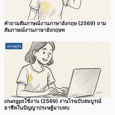
คําถามสัมภาษณ์งานภาษาอังกฤษ (2569) ถาม
สัมภาษณ์งานภาษาอังกฤษพ
เศรษฐกิจ
chatgptใช้งาน (2569) งานไรฉบับสมบูรณ์
อาชีพในปัญญาประษฐ์มาบทบ