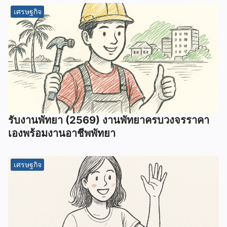
เศรษฐกิจ
รับงานพัทยา (2569) ️งานพัทยาครบวงจรราคา
เองพร้อมงานอาชีพพัทยา
เศรษฐกิจ