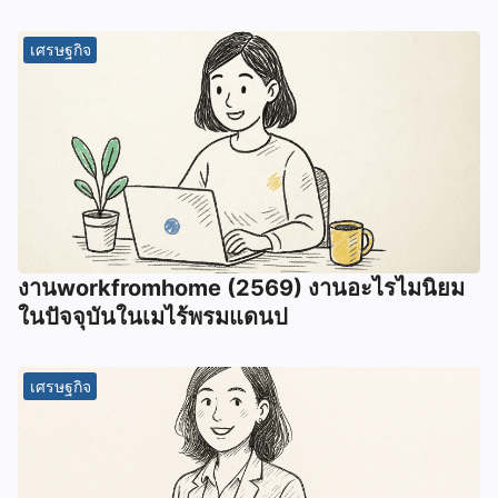
เศรษฐกิจ
งานworkfromhome (2569) งานอะไรไมนิยม
ในปัจจุบันในเมไร้พรมแดนป
เศรษฐกิจ