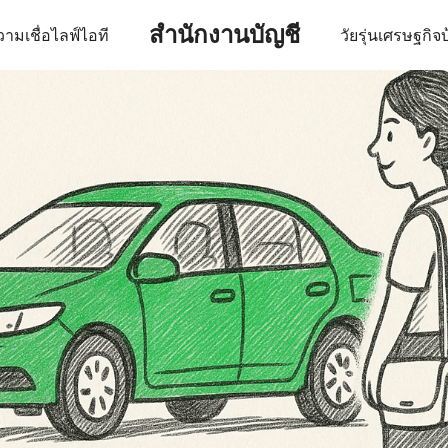
สำนักงานบัญชี
ามเชื่อ
ไลฟ์
ไอที
วัยรุ่น
เศรษฐกิจ
บ
earch
r: