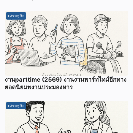
เศรษฐกิจ
งานparttime (2569) งานงานพาร์ทไทม์อีกทาง
ยอดนิยมพงานประมองหาร
เศรษฐกิจ