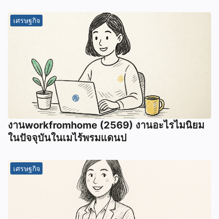
เศรษฐกิจ
งานworkfromhome (2569) งานอะไรไมนิยม
ในปัจจุบันในเมไร้พรมแดนป
เศรษฐกิจ