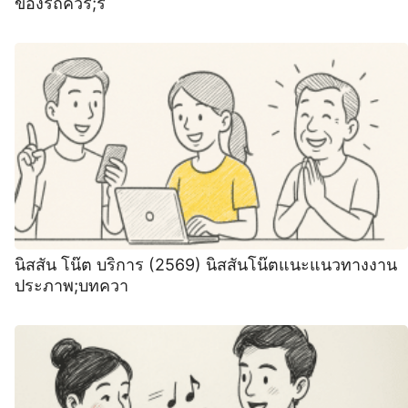
ของรถควร;ร
นิสสัน โน๊ต บริการ (2569) นิสสันโน๊ตแนะแนวทางงาน
ประภาพ;บทควา