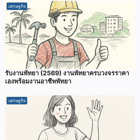
เศรษฐกิจ
รับงานพัทยา (2569) ️งานพัทยาครบวงจรราคา
เองพร้อมงานอาชีพพัทยา
เศรษฐกิจ