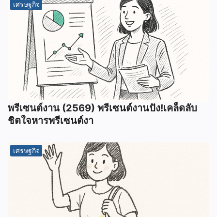
เศรษฐกิจ
พรีเซนต์งาน (2569) พรีเซนต์งานปัง!เคล็ดลับ
ชิตใจหารพรีเซนต์งา
เศรษฐกิจ