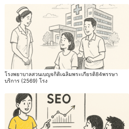
โรงพยาบาลสวนเบญจกิติเฉลิมพระเกียรติ84พรรษา
บริการ (2569) โรง