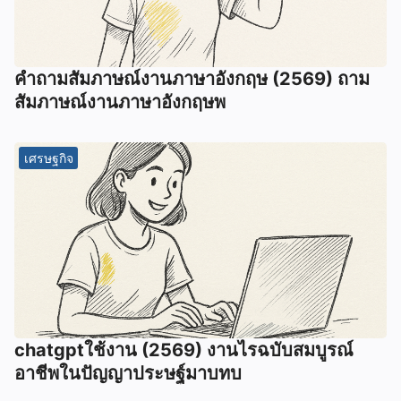
คําถามสัมภาษณ์งานภาษาอังกฤษ (2569) ถาม
สัมภาษณ์งานภาษาอังกฤษพ
เศรษฐกิจ
chatgptใช้งาน (2569) งานไรฉบับสมบูรณ์
อาชีพในปัญญาประษฐ์มาบทบ