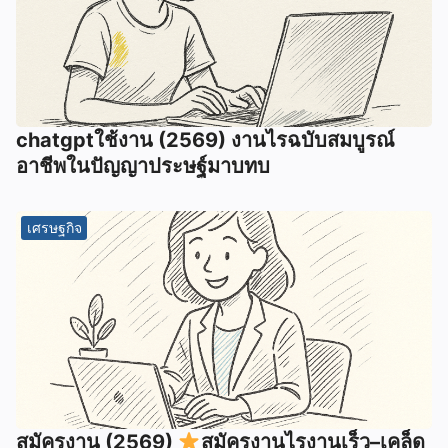
chatgptใช้งาน (2569) งานไรฉบับสมบูรณ์
อาชีพในปัญญาประษฐ์มาบทบ
เศรษฐกิจ
สมัครงาน (2569)
สมัครงานไรงานเร็ว–เคล็ด