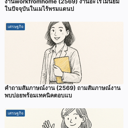
งานworkfromhome (2569) งานอะไรไมนิยม
ในปัจจุบันในเมไร้พรมแดนป
เศรษฐกิจ
คำถามสัมภาษณ์งาน (2569) ถามสัมภาษณ์งาน
พบบ่อยพร้อมเทคนิคตอบแบ
เศรษฐกิจ