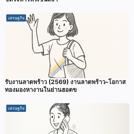
เศรษฐกิจ
รับงานลาดพร้าว (2569) งานลาดพร้าว–โอกาส
ทองมองหางานในย่านฮอตข
เศรษฐกิจ