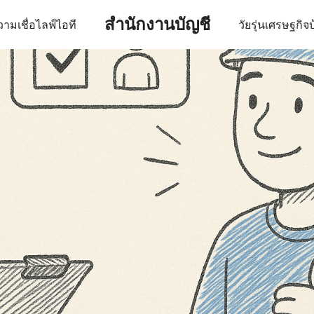
สำนักงานบัญชี
ามเชื่อ
ไลฟ์
ไอที
วัยรุ่น
เศรษฐกิจ
บ
earch
r: