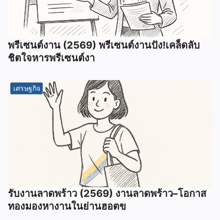
พรีเซนต์งาน (2569) พรีเซนต์งานปัง!เคล็ดลับ
ชิตใจหารพรีเซนต์งา
เศรษฐกิจ
รับงานลาดพร้าว (2569) งานลาดพร้าว–โอกาส
ทองมองหางานในย่านฮอตข