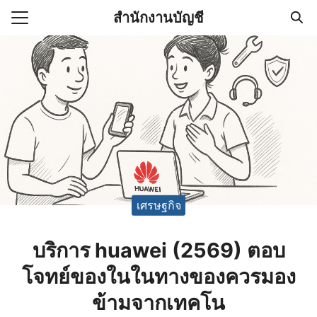
Skip
สำนักงานบัญชี
to
Search
content
for:
(ไม่มีชื่อ)
งานบัญชี (Accounting
e) ช่วยสำคัญในการบริหาร
อ
เศรษฐกิจ
บริการ huawei (2569) ตอบ
โจทย์ของในในทางของควรมอง
ข้ามจากเทคโน