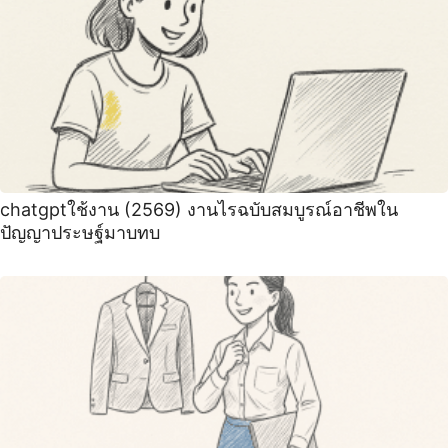
chatgptใช้งาน (2569) งานไรฉบับสมบูรณ์อาชีพใน
ปัญญาประษฐ์มาบทบ