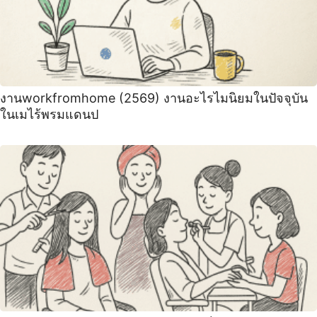
งานworkfromhome (2569) งานอะไรไมนิยมในปัจจุบัน
ในเมไร้พรมแดนป