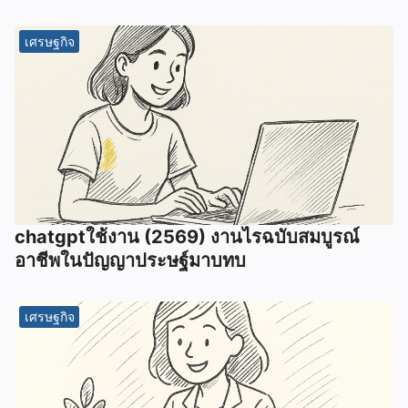
เศรษฐกิจ
chatgptใช้งาน (2569) งานไรฉบับสมบูรณ์
อาชีพในปัญญาประษฐ์มาบทบ
เศรษฐกิจ