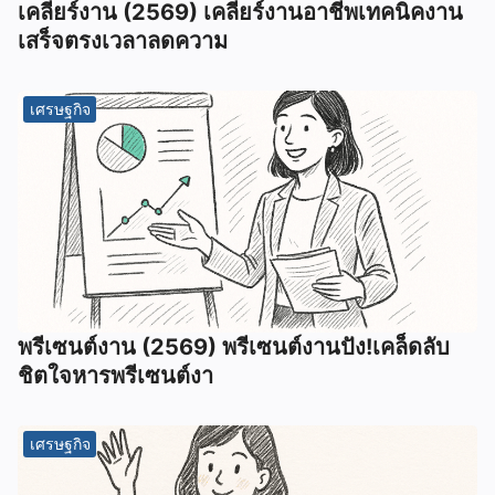
เคลียร์งาน (2569) เคลียร์งานอาชีพเทคนิคงาน
เสร็จตรงเวลาลดความ
เศรษฐกิจ
พรีเซนต์งาน (2569) พรีเซนต์งานปัง!เคล็ดลับ
ชิตใจหารพรีเซนต์งา
เศรษฐกิจ