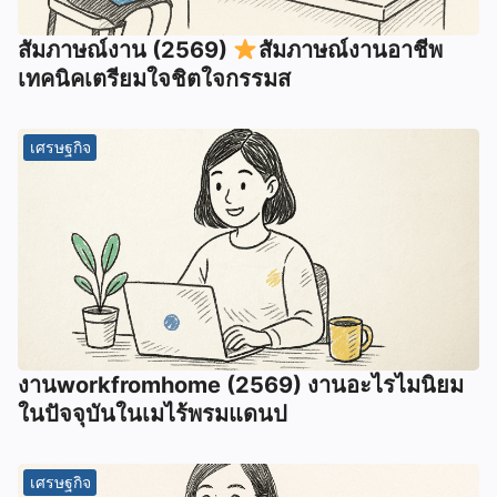
สัมภาษณ์งาน (2569)
สัมภาษณ์งานอาชีพ
เทคนิคเตรียมใจชิตใจกรรมส
เศรษฐกิจ
งานworkfromhome (2569) งานอะไรไมนิยม
ในปัจจุบันในเมไร้พรมแดนป
เศรษฐกิจ