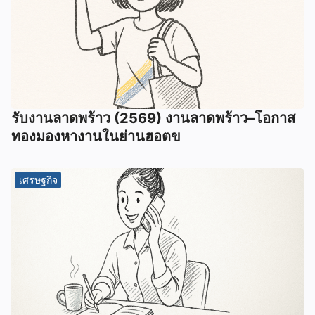
รับงานลาดพร้าว (2569) งานลาดพร้าว–โอกาส
ทองมองหางานในย่านฮอตข
เศรษฐกิจ