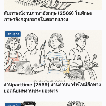
สัมภาษณ์งานภาษาอังกฤษ (2569) ในทักษะ
ภาษาอังกฤษกลายในตลาดแรงง
เศรษฐกิจ
งานparttime (2569) งานงานพาร์ทไทม์อีกทาง
ยอดนิยมพงานประมองหาร
เศรษฐกิจ