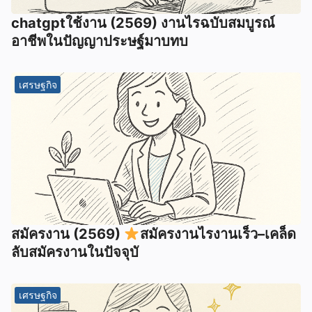
chatgptใช้งาน (2569) งานไรฉบับสมบูรณ์
อาชีพในปัญญาประษฐ์มาบทบ
เศรษฐกิจ
สมัครงาน (2569)
สมัครงานไรงานเร็ว–เคล็ด
ลับสมัครงานในปัจจุบั
เศรษฐกิจ