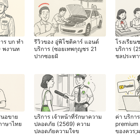
าร บก ทํา
รีวิวของ อู่พิโชติคาร์ แอนด์
โรงเรียน
9) พงานท
บริการ (ซอยเทพกุญชร 21
บริการ (2
ปากซอยฝั
ชลประทาน
เสนอขาย
บริการ เจ้าหน้าที่รักษาความ
ค่า บริกา
 ภาษาไทย
ปลอดภัย (2569) ความ
premium 
ปลอดภัยความใจข
ของควร;