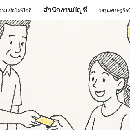
สำนักงานบัญชี
ามเชื่อ
ไลฟ์
ไอที
วัยรุ่น
เศรษฐกิจ
บ
earch
r: