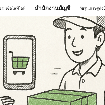
สำนักงานบัญชี
ามเชื่อ
ไลฟ์
ไอที
วัยรุ่น
เศรษฐกิจ
บ
earch
r: