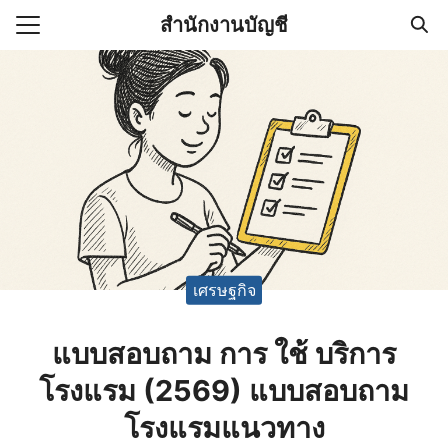
Skip
สำนักงานบัญชี
to
Search
content
for:
(ไม่มีชื่อ)
งานบัญชี (Accounting
e) ช่วยสำคัญในการบริหาร
อ
เศรษฐกิจ
แบบสอบถาม การ ใช้ บริการ
โรงแรม (2569) แบบสอบถาม
โรงแรมแนวทาง