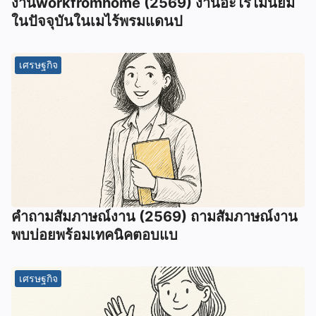
งานworkfromhome (2569) งานอะไรไมนิยม
ในปัจจุบันในเมไร้พรมแดนป
เศรษฐกิจ
คำถามสัมภาษณ์งาน (2569) ถามสัมภาษณ์งาน
พบบ่อยพร้อมเทคนิคตอบแบ
เศรษฐกิจ