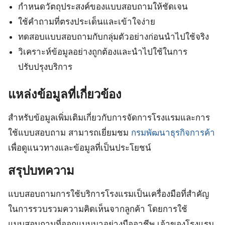
กำหนดวัตถุประสงค์ของแบบสอบถามให้ชัดเจน
ใช้คำถามที่ตรงประเด็นและเข้าใจง่าย
ทดสอบแบบสอบถามกับกลุ่มตัวอย่างก่อนนำไปใช้จริง
วิเคราะห์ข้อมูลอย่างถูกต้องและนำไปใช้ในการ
ปรับปรุงบริการ
แหล่งข้อมูลที่เกี่ยวข้อง
สำหรับข้อมูลเพิ่มเติมเกี่ยวกับการจัดการโรงแรมและการ
ใช้แบบสอบถาม สามารถเยี่ยมชม
กรมพัฒนาธุรกิจการค้า
เพื่อดูแนวทางและข้อมูลที่เป็นประโยชน์
สรุปบทความ
แบบสอบถามการใช้บริการโรงแรมเป็นเครื่องมือที่สำคัญ
ในการรวบรวมความคิดเห็นจากลูกค้า โดยการใช้
แบบสอบถามที่ออกแบบมาอย่างมืออาชีพ เจ้าของโรงแรม