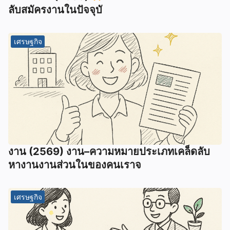
ลับสมัครงานในปัจจุบั
เศรษฐกิจ
งาน (2569) งาน–ความหมายประเภทเคล็ดลับ
หางานงานส่วนในของคนเราจ
เศรษฐกิจ