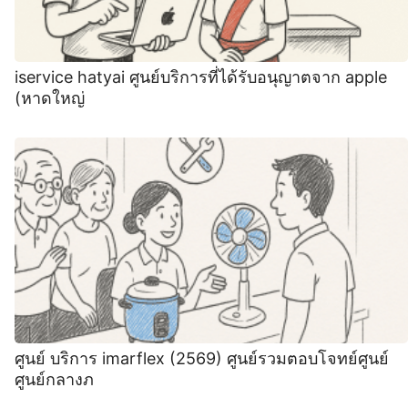
iservice hatyai ศูนย์บริการที่ได้รับอนุญาตจาก apple
(หาดใหญ่
ศูนย์ บริการ imarflex (2569) ศูนย์รวมตอบโจทย์ศูนย์
ศูนย์กลางภ