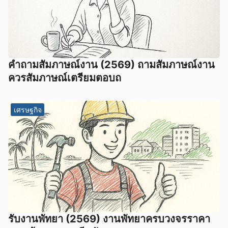
คําถามสัมภาษณ์งาน (2569) ถามสัมภาษณ์งาน
ควรสัมภาษณ์เตรียมตอบถ
เศรษฐกิจ
รับงานพัทยา (2569) ️งานพัทยาครบวงจรราคา