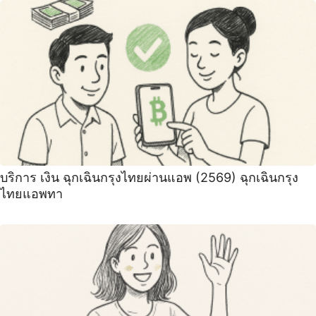
บริการ เงิน ฉุกเฉินกรุงไทยผ่านแอพ (2569) ฉุกเฉินกรุง
ไทยแอพทา