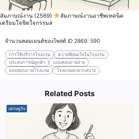
สัมภาษณ์งาน (2569)
สัมภาษณ์งานอาชีพเทคนิค
เตรียมใจชิตใจกรรมส
จำนวนคอมเมนต์ของโพสต์ ID 2869: 590
การใช้บริการโรงแรม
ความพึงพอใจในโรงแรม
ประสบการณ์ลูกค้า
แบบสอบถามง่าย
แบบสอบถามโรงแรม
โรงแรมสะดวกสบาย
Related Posts
เศรษฐกิจ