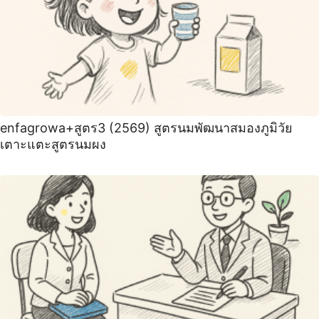
enfagrowa+สูตร3 (2569) สูตรนมพัฒนาสมองภูมิวัย
เตาะแตะสูตรนมผง