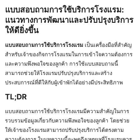
แบบสอบถามการใช้บริการโรงแรม:
แนวทางการพัฒนาและปรับปรุงบริการ
ให้ดียิ่งขึ้น
แบบสอบถามการใช้บริการโรงแรม
เป็นเครื่องมือที่สำคัญ
สำหรับเจ้าของกิจการโรงแรมในการเข้าใจความต้องการ
และความพึงพอใจของลูกค้า การใช้แบบสอบถามนี้
สามารถช่วยให้โรงแรมปรับปรุงบริการและสร้าง
ประสบการณ์ที่ดีให้กับผู้เข้าพักได้อย่างมีประสิทธิภาพ
TL;DR
แบบสอบถามการใช้บริการโรงแรมมีความสำคัญในการ
รวบรวมข้อมูลเกี่ยวกับความพึงพอใจของลูกค้า โดยช่วย
ให้เจ้าของโรงแรมสามารถปรับปรุงบริการได้ตรงตาม
ความต้องการ ในบทความนี้จะพูดถึงเหตุผลที่โรงแรมควร