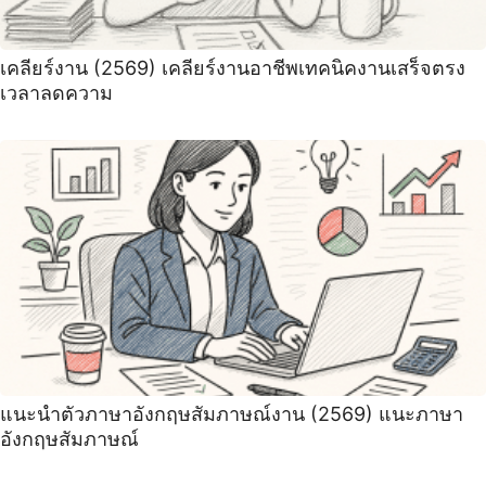
เคลียร์งาน (2569) เคลียร์งานอาชีพเทคนิคงานเสร็จตรง
เวลาลดความ
แนะนําตัวภาษาอังกฤษสัมภาษณ์งาน (2569) ‍แนะภาษา
อังกฤษสัมภาษณ์