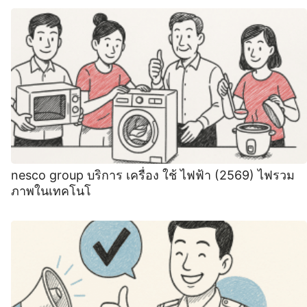
nesco group บริการ เครื่อง ใช้ ไฟฟ้า (2569) ไฟรวม
ภาพในเทคโนโ