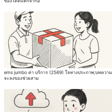
ของโดดแตกจากอ
ems jumbo ค่า บริการ (2569) ใจทางประภาพ;บทความ
จะลงของช่วยสาม