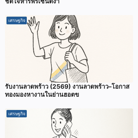
ชิตใจหารพรีเซนต์งา
เศรษฐกิจ
รับงานลาดพร้าว (2569) งานลาดพร้าว–โอกาส
ทองมองหางานในย่านฮอตข
เศรษฐกิจ