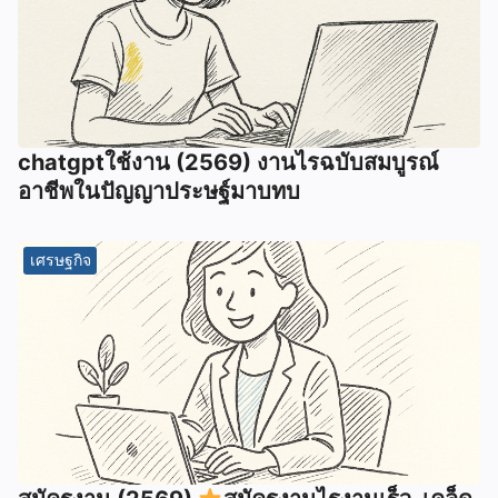
chatgptใช้งาน (2569) งานไรฉบับสมบูรณ์
อาชีพในปัญญาประษฐ์มาบทบ
เศรษฐกิจ