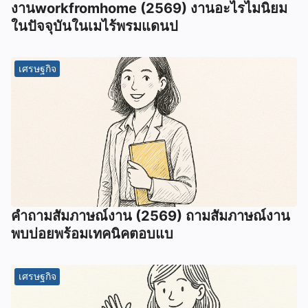
งานworkfromhome (2569) งานอะไรไมนิยม
ในปัจจุบันในเมไร้พรมแดนป
เศรษฐกิจ
คำถามสัมภาษณ์งาน (2569) ถามสัมภาษณ์งาน
พบบ่อยพร้อมเทคนิคตอบแบ
เศรษฐกิจ