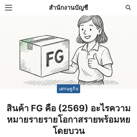
Skip
สำนักงานบัญชี
to
Search
content
for:
(ไม่มีชื่อ)
งานบัญชี (Accounting
e) ช่วยสำคัญในการบริหาร
อ
เศรษฐกิจ
สินค้า FG คือ (2569) อะไรความ
หมายรายรายโอกาสรายพร้อมหย
โดยบวน