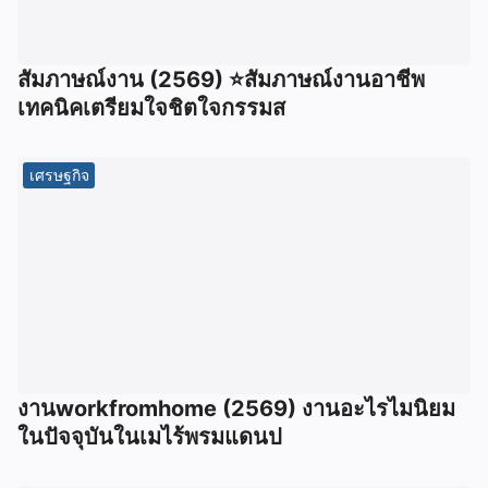
สัมภาษณ์งาน (2569) ⭐สัมภาษณ์งานอาชีพ
เทคนิคเตรียมใจชิตใจกรรมส
เศรษฐกิจ
งานworkfromhome (2569) งานอะไรไมนิยม
ในปัจจุบันในเมไร้พรมแดนป