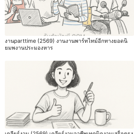
งานparttime (2569) งานงานพาร์ทไทม์อีกทางยอดนิ
ยมพงานประมองหาร
เคลียร์งาน (2569) เคลียร์งานอาชีพเทคนิคงานเสร็จตรง