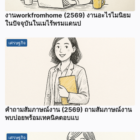
งานworkfromhome (2569) งานอะไรไมนิยม
ในปัจจุบันในเมไร้พรมแดนป
เศรษฐกิจ
คำถามสัมภาษณ์งาน (2569) ถามสัมภาษณ์งาน
พบบ่อยพร้อมเทคนิคตอบแบ
เศรษฐกิจ