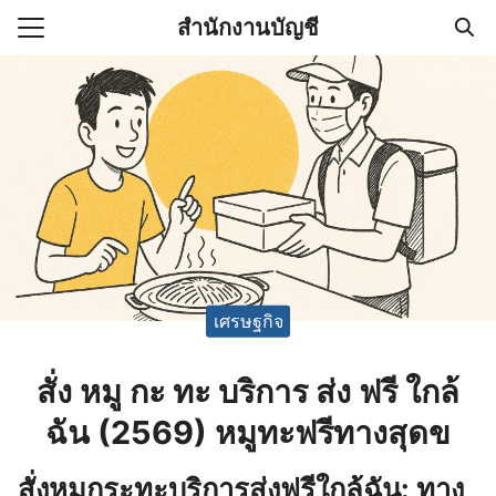
Skip
สำนักงานบัญชี
to
Search
content
for:
(ไม่มีชื่อ)
งานบัญชี (Accounting
e) ช่วยสำคัญในการบริหาร
อ
เศรษฐกิจ
สั่ง หมู กะ ทะ บริการ ส่ง ฟรี ใกล้
ฉัน (2569) หมูทะฟรีทางสุดข
สั่งหมูกระทะบริการส่งฟรีใกล้ฉัน: ทาง