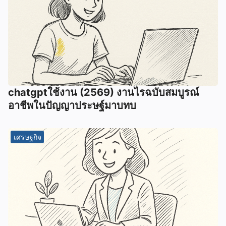
chatgptใช้งาน (2569) งานไรฉบับสมบูรณ์
อาชีพในปัญญาประษฐ์มาบทบ
เศรษฐกิจ