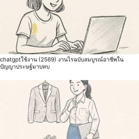
chatgptใช้งาน (2569) งานไรฉบับสมบูรณ์อาชีพใน
ปัญญาประษฐ์มาบทบ