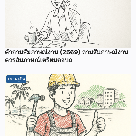
คําถามสัมภาษณ์งาน (2569) ถามสัมภาษณ์งาน
ควรสัมภาษณ์เตรียมตอบถ
เศรษฐกิจ