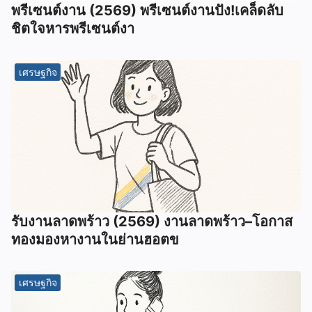
พรีเซนต์งาน (2569) พรีเซนต์งานปัง!เคล็ดลับ
ชิตใจหารพรีเซนต์งา
เศรษฐกิจ
รับงานลาดพร้าว (2569) งานลาดพร้าว–โอกาส
ทองมองหางานในย่านฮอตข
เศรษฐกิจ