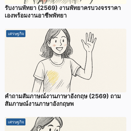
รับงานพัทยา (2569) ️งานพัทยาครบวงจรราคา
เองพร้อมงานอาชีพพัทยา
เศรษฐกิจ
คําถามสัมภาษณ์งานภาษาอังกฤษ (2569) ถาม
สัมภาษณ์งานภาษาอังกฤษพ
เศรษฐกิจ