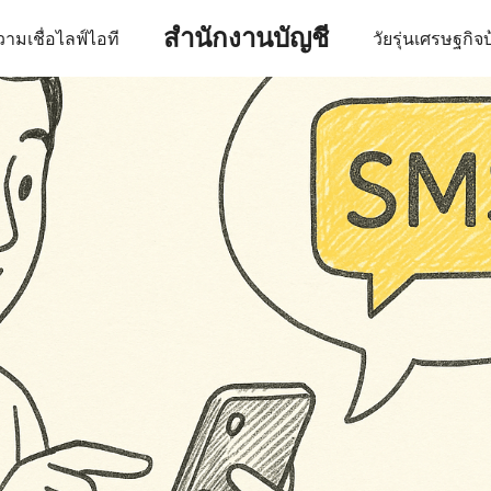
สำนักงานบัญชี
ามเชื่อ
ไลฟ์
ไอที
วัยรุ่น
เศรษฐกิจ
บ
earch
r: