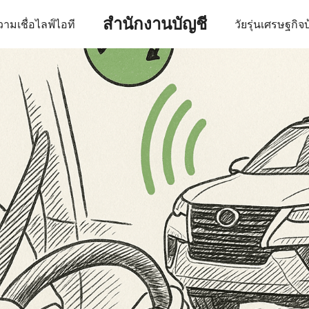
สำนักงานบัญชี
ามเชื่อ
ไลฟ์
ไอที
วัยรุ่น
เศรษฐกิจ
บ
earch
r: