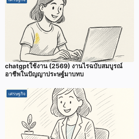
chatgptใช้งาน (2569) งานไรฉบับสมบูรณ์
อาชีพในปัญญาประษฐ์มาบทบ
เศรษฐกิจ