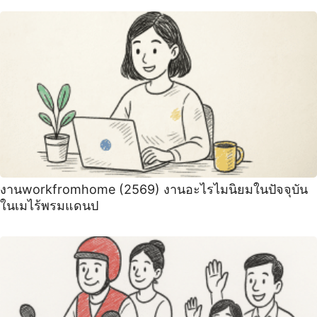
งานworkfromhome (2569) งานอะไรไมนิยมในปัจจุบัน
ในเมไร้พรมแดนป