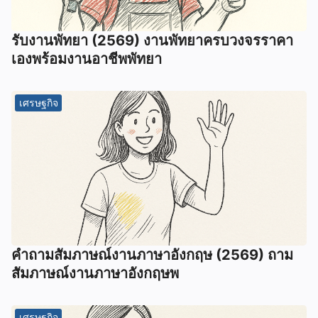
รับงานพัทยา (2569) ️งานพัทยาครบวงจรราคา
เองพร้อมงานอาชีพพัทยา
เศรษฐกิจ
คําถามสัมภาษณ์งานภาษาอังกฤษ (2569) ถาม
สัมภาษณ์งานภาษาอังกฤษพ
เศรษฐกิจ