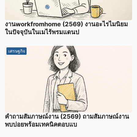
งานworkfromhome (2569) งานอะไรไมนิยม
ในปัจจุบันในเมไร้พรมแดนป
เศรษฐกิจ
คำถามสัมภาษณ์งาน (2569) ถามสัมภาษณ์งาน
พบบ่อยพร้อมเทคนิคตอบแบ