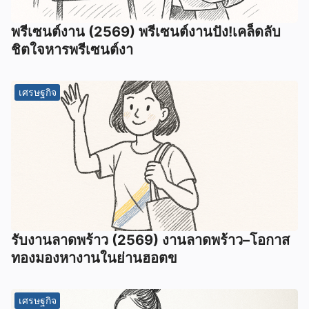
พรีเซนต์งาน (2569) พรีเซนต์งานปัง!เคล็ดลับ
ชิตใจหารพรีเซนต์งา
เศรษฐกิจ
รับงานลาดพร้าว (2569) งานลาดพร้าว–โอกาส
ทองมองหางานในย่านฮอตข
เศรษฐกิจ