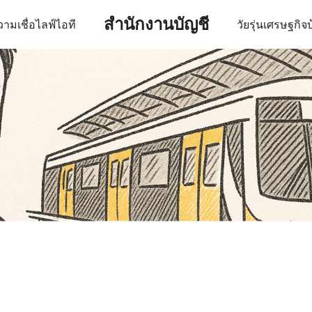
สำนักงานบัญชี
ามเชื่อ
ไลฟ์
ไอที
วัยรุ่น
เศรษฐกิจ
บ
earch
r: