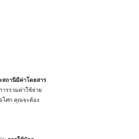
ละสถานีมีค่าโดยสาร
ารรวมค่าใช้จ่าย
ีอโศก คุณจะต้อง