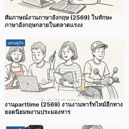
สัมภาษณ์งานภาษาอังกฤษ (2569) ในทักษะ
ภาษาอังกฤษกลายในตลาดแรงง
เศรษฐกิจ
งานparttime (2569) งานงานพาร์ทไทม์อีกทาง
ยอดนิยมพงานประมองหาร