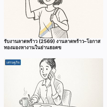
รับงานลาดพร้าว (2569) งานลาดพร้าว–โอกาส
ทองมองหางานในย่านฮอตข
เศรษฐกิจ