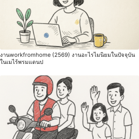
งานworkfromhome (2569) งานอะไรไมนิยมในปัจจุบัน
ในเมไร้พรมแดนป