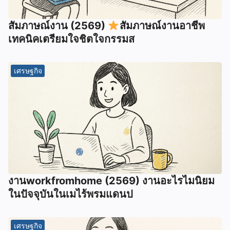
สัมภาษณ์งาน (2569)
สัมภาษณ์งานอาชีพ
เทคนิคเตรียมใจชิตใจกรรมส
เศรษฐกิจ
งานworkfromhome (2569) งานอะไรไมนิยม
ในปัจจุบันในเมไร้พรมแดนป
เศรษฐกิจ