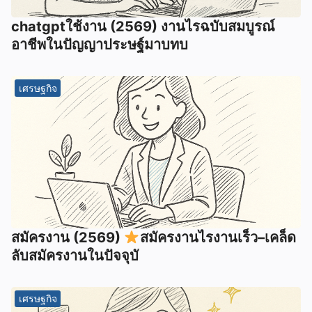
chatgptใช้งาน (2569) งานไรฉบับสมบูรณ์
อาชีพในปัญญาประษฐ์มาบทบ
เศรษฐกิจ
สมัครงาน (2569)
สมัครงานไรงานเร็ว–เคล็ด
ลับสมัครงานในปัจจุบั
เศรษฐกิจ