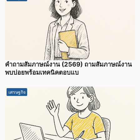
คำถามสัมภาษณ์งาน (2569) ถามสัมภาษณ์งาน
พบบ่อยพร้อมเทคนิคตอบแบ
เศรษฐกิจ