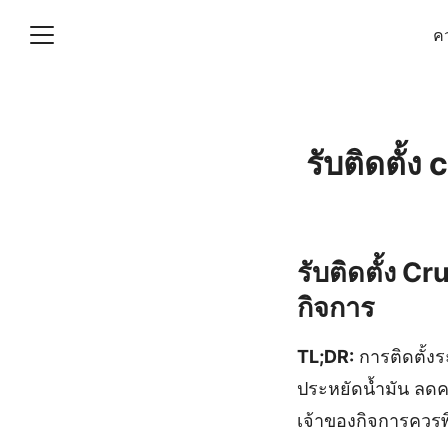
Skip
คว
to
content
S
fo
(ไม่มีชื่อ)
รับติดตั้
งานบัญชี (Accounting
e) ช่วยสำคัญในการบริหาร
อ
รับติดตั้ง C
กิจการ
TL;DR:
การติดตั้ง
ประหยัดน้ำมัน ลดคว
เจ้าของกิจการควรพ