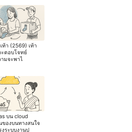
งเท้า (2569) เท้า
าะตอบโจทย์
วามจะพาไ
as บน cloud
บนของบนทางสนใจ
รุงระบบงานป