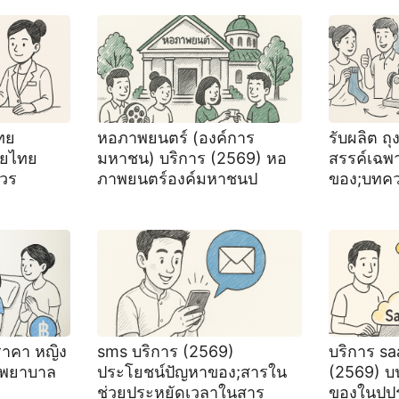
ไทย
หอภาพยนตร์ (องค์การ
รับผลิต ถุ
ายไทย
มหาชน) บริการ (2569) หอ
สรรค์เฉพ
วร
ภาพยนตร์องค์มหาชนป
ของ;บทค
าคา หญิง
sms บริการ (2569)
บริการ sa
งพยาบาล
ประโยชน์ปัญหาของ;สารใน
(2569) 
ช่วยประหยัดเวลาในสาร
ของในปป