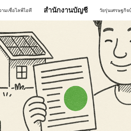
สำนักงานบัญชี
ามเชื่อ
ไลฟ์
ไอที
วัยรุ่น
เศรษฐกิจ
บ
earch
r: