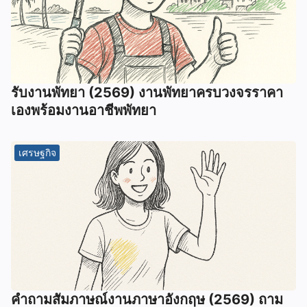
รับงานพัทยา (2569) ️งานพัทยาครบวงจรราคา
เองพร้อมงานอาชีพพัทยา
เศรษฐกิจ
คําถามสัมภาษณ์งานภาษาอังกฤษ (2569) ถาม