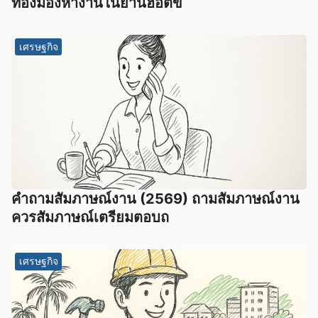
ทองมองหางานในย่านฮอตข
เศรษฐกิจ
คําถามสัมภาษณ์งาน (2569) ถามสัมภาษณ์งาน
ควรสัมภาษณ์เตรียมตอบถ
เศรษฐกิจ