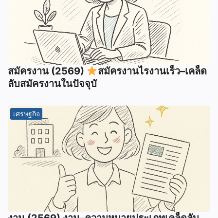
สมัครงาน (2569)
สมัครงานไรงานเร็ว–เคล็ด
ลับสมัครงานในปัจจุบั
เศรษฐกิจ