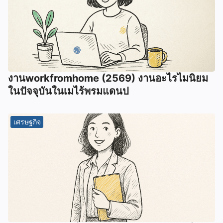
งานworkfromhome (2569) งานอะไรไมนิยม
ในปัจจุบันในเมไร้พรมแดนป
เศรษฐกิจ