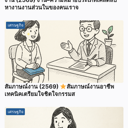
งาน (2569) งาน–ความหมายประเภทเคล็ดลับ
หางานงานส่วนในของคนเราจ
เศรษฐกิจ
สัมภาษณ์งาน (2569)
สัมภาษณ์งานอาชีพ
เทคนิคเตรียมใจชิตใจกรรมส
เศรษฐกิจ