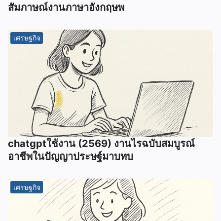
สัมภาษณ์งานภาษาอังกฤษพ
เศรษฐกิจ
chatgptใช้งาน (2569) งานไรฉบับสมบูรณ์
อาชีพในปัญญาประษฐ์มาบทบ
เศรษฐกิจ