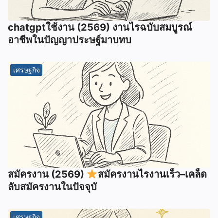
chatgptใช้งาน (2569) งานไรฉบับสมบูรณ์
อาชีพในปัญญาประษฐ์มาบทบ
เศรษฐกิจ
สมัครงาน (2569)
สมัครงานไรงานเร็ว–เคล็ด
ลับสมัครงานในปัจจุบั
เศรษฐกิจ