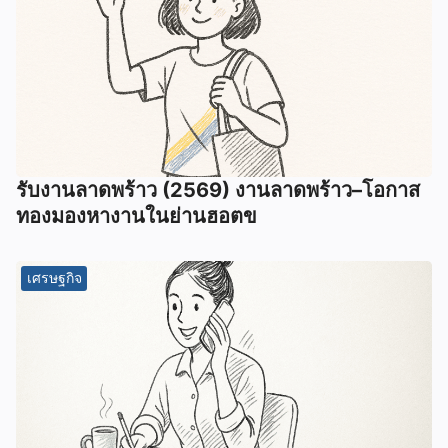
รับงานลาดพร้าว (2569) งานลาดพร้าว–โอกาส
ทองมองหางานในย่านฮอตข
เศรษฐกิจ