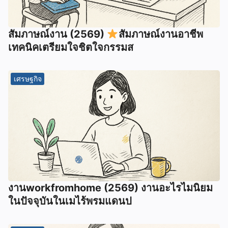
สัมภาษณ์งาน (2569)
สัมภาษณ์งานอาชีพ
เทคนิคเตรียมใจชิตใจกรรมส
เศรษฐกิจ
งานworkfromhome (2569) งานอะไรไมนิยม
ในปัจจุบันในเมไร้พรมแดนป